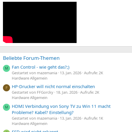
Beliebte Forum-Themen
Fan Control - wie geht das?;)
M
Gestartet von mazemania
13. Jan. 2026
Aufrufe: 2K
Hardware Allgemein
HP-Drucker will nicht normal einschalten
F
Gestartet von FFGorcky
18. Jan. 2026
Aufrufe: 2K
Hardware Allgemein
HDMI Verbindung von Sony TV zu Win 11 macht
M
Probleme? Kabel? Einstellung?
Gestartet von mazemania
13. Jan. 2026
Aufrufe: 1K
Hardware Allgemein
SSD wird nicht erkannt