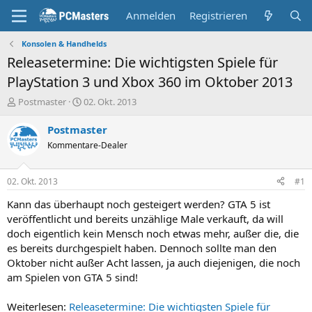
Anmelden
Registrieren
Konsolen & Handhelds
Releasetermine: Die wichtigsten Spiele für
PlayStation 3 und Xbox 360 im Oktober 2013
E
E
Postmaster
02. Okt. 2013
r
r
s
s
Postmaster
t
t
Kommentare-Dealer
e
e
l
l
l
l
02. Okt. 2013
#1
e
t
r
a
Kann das überhaupt noch gesteigert werden? GTA 5 ist
m
veröffentlicht und bereits unzählige Male verkauft, da will
doch eigentlich kein Mensch noch etwas mehr, außer die, die
es bereits durchgespielt haben. Dennoch sollte man den
Oktober nicht außer Acht lassen, ja auch diejenigen, die noch
am Spielen von GTA 5 sind!
Weiterlesen:
Releasetermine: Die wichtigsten Spiele für