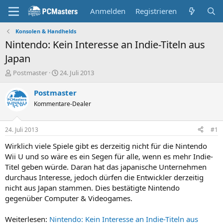
Anmelden
Registrieren
Konsolen & Handhelds
Nintendo: Kein Interesse an Indie-Titeln aus
Japan
E
E
Postmaster
24. Juli 2013
r
r
s
s
Postmaster
t
t
Kommentare-Dealer
e
e
l
l
l
l
24. Juli 2013
#1
e
t
r
a
Wirklich viele Spiele gibt es derzeitig nicht für die Nintendo
m
Wii U und so wäre es ein Segen für alle, wenn es mehr Indie-
Titel geben würde. Daran hat das japanische Unternehmen
durchaus Interesse, jedoch dürfen die Entwickler derzeitig
nicht aus Japan stammen. Dies bestätigte Nintendo
gegenüber Computer & Videogames.
Weiterlesen:
Nintendo: Kein Interesse an Indie-Titeln aus