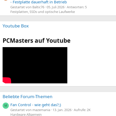
- Festplatte dauerhaft in Betrieb
Gestartet von Baltic76
05. Juli 2026
Antworten: 5
Festplatten, SSDs und optische Laufwerke
Youtube Box
PCMasters auf Youtube
Beliebte Forum-Themen
Fan Control - wie geht das?;)
M
Gestartet von mazemania
13. Jan. 2026
Aufrufe: 2K
Hardware Allgemein