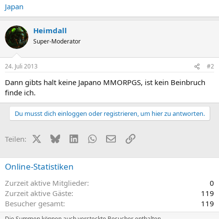
Japan
Heimdall
Super-Moderator
24. Juli 2013
#2
Dann gibts halt keine Japano MMORPGS, ist kein Beinbruch
finde ich.
Du musst dich einloggen oder registrieren, um hier zu antworten.
X (Twitter)
Bluesky
LinkedIn
WhatsApp
E-Mail
Link
Teilen:
Online-Statistiken
Zurzeit aktive Mitglieder
0
Zurzeit aktive Gäste
119
Besucher gesamt
119
Die Summen können auch versteckte Besucher enthalten.