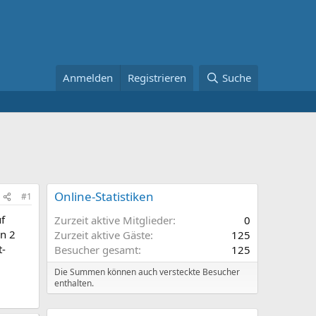
Anmelden
Registrieren
Suche
Online-Statistiken
#1
uf
Zurzeit aktive Mitglieder
0
on 2
Zurzeit aktive Gäste
125
t-
Besucher gesamt
125
Die Summen können auch versteckte Besucher
enthalten.