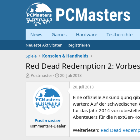
News
Games
Hardware
Testberichte
Neueste Aktivitäten
Registrieren
Spiele
Konsolen & Handhelds
Red Dead Redemption 2: Vorbes
E
E
Postmaster
20. Juli 2013
r
r
s
s
20. Juli 2013
t
t
Eine offizielle Ankündigung gibt
e
e
l
l
warten: Auf der schwedischen 
l
l
für das Jahr 2014 vorzubestell
e
t
Abenteuers für die NextGen-Kon
Postmaster
r
a
m
Kommentare-Dealer
Weiterlesen:
Red Dead Redempt