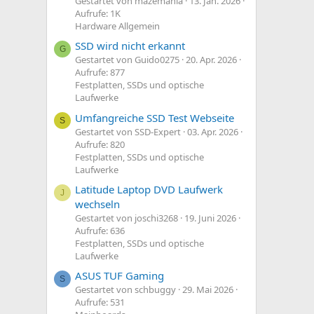
Gestartet von mazemania
13. Jan. 2026
Aufrufe: 1K
Hardware Allgemein
SSD wird nicht erkannt
G
Gestartet von Guido0275
20. Apr. 2026
Aufrufe: 877
Festplatten, SSDs und optische
Laufwerke
Umfangreiche SSD Test Webseite
S
Gestartet von SSD-Expert
03. Apr. 2026
Aufrufe: 820
Festplatten, SSDs und optische
Laufwerke
Latitude Laptop DVD Laufwerk
J
wechseln
Gestartet von joschi3268
19. Juni 2026
Aufrufe: 636
Festplatten, SSDs und optische
Laufwerke
ASUS TUF Gaming
S
Gestartet von schbuggy
29. Mai 2026
Aufrufe: 531