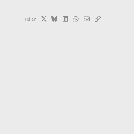
X (Twitter)
Bluesky
LinkedIn
WhatsApp
E-Mail
Link
Teilen: