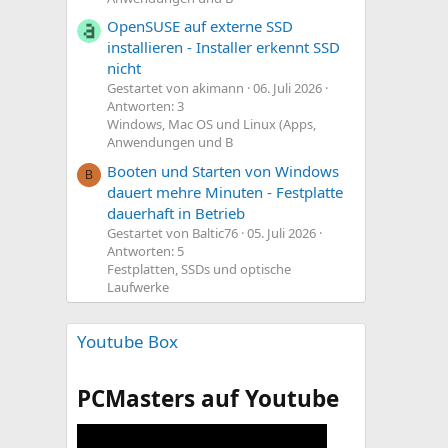
OpenSUSE auf externe SSD
installieren - Installer erkennt SSD
nicht
Gestartet von akimann
06. Juli 2026
Antworten: 3
Windows, Mac OS und Linux (Apps,
Anwendungen und B
Booten und Starten von Windows
B
dauert mehre Minuten - Festplatte
dauerhaft in Betrieb
Gestartet von Baltic76
05. Juli 2026
Antworten: 5
Festplatten, SSDs und optische
Laufwerke
Youtube Box
PCMasters auf Youtube