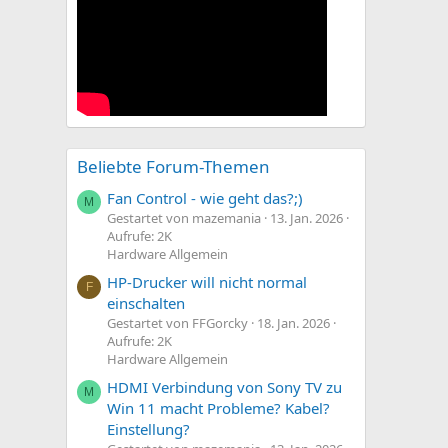
Beliebte Forum-Themen
Fan Control - wie geht das?;)
M
Gestartet von mazemania
13. Jan. 2026
Aufrufe: 2K
Hardware Allgemein
HP-Drucker will nicht normal
F
einschalten
Gestartet von FFGorcky
18. Jan. 2026
Aufrufe: 2K
Hardware Allgemein
HDMI Verbindung von Sony TV zu
M
Win 11 macht Probleme? Kabel?
Einstellung?