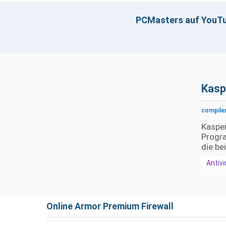
PCMasters auf YouT
Klicken z
Kasp
compile
Kasper
Progra
die be
Antivi
Online Armor Premium Firewall