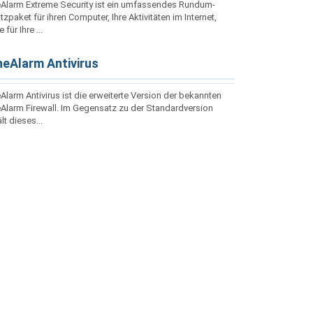
Alarm Extreme Security ist ein umfassendes Rundum-
zpaket für ihren Computer, Ihre Aktivitäten im Internet,
 für Ihre ...
eAlarm Antivirus
larm Antivirus ist die erweiterte Version der bekannten
Alarm Firewall. Im Gegensatz zu der Standardversion
lt dieses...