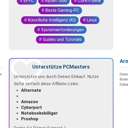
#
EPYC
#
Ryzen 7000
#
Core-i-Serie
#
Beste Gaming-PC
#
Künstliche Intelligenz (KI)
#
Linux
#
Systemanforderungen
#
Guides und Tutorials
Aro
Unterstütze PCMasters
nn
Dies
Unterstütze uns durch Deinen Einkauf. Nutze
t
Ihrem
dafür einfach diese Affiliate-Links:
Daten
Alternate
Amazon
Cyberport
Notebooksbilliger
Proshop