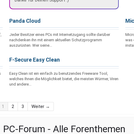
Danke für Deinen Support :)
Panda Cloud
Mic
,
Jeder Besitzer eines PCs mit Internetzugang sollte darüber
Micro
nachdenken ihn mit einem aktuellen Schutzprogramm
was d
auszurüsten. Wer seine...
instal
F-Secure Easy Clean
s
Easy Clean ist ein einfach zu benutzendes Freeware Tool,
welches Ihnen die Möglichkeit bietet, die meisten Würmer, Viren
und andere...
1
2
3
Weiter →
PC-Forum - Alle Forenthemen