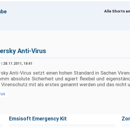
ube
Alle Shorts a
um Laden · Erst beim Klick werden YouTube-Cookies gesetzt
ersky Anti-Virus
r
| 28.11.2011, 18:41
sky Anti-Virus setzt einen hohen Standard in Sachen Virens
mm absolute Sicherheit und agiert flexibel und eigenstän
i Virenschutz mit als erstes genannt werden und das nicht
rus
Emsisoft Emergency Kit
Zon