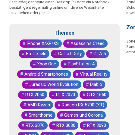
Fast jeder, der heute einen Desktop PC oder ein Notebook
Zone
besitzt, geht regelmäßig online um diverse Webinhalte
Schut
einzusehen oder gar ...
sowie
Zon
Themen
ZoneA
#
iPhone X/XR/XS
#
Assassin's Creed
Zone
enthä
#
Battlefield
#
Call of Duty
#
GTA 5
#
Xbox One
#
PlayStation 4
#
Android Smartphones
#
Virtual Reality
#
Jurassic World Evolution
#
Diablo
#
RTX 2060
#
RTX 2070
#
GTX 1650
#
AMD Ryzen
#
Radeon RX 5700 (XT)
#
Smarthome
#
Games und Corona
#
RTX 3070
#
RTX 3080
#
RTX 3090