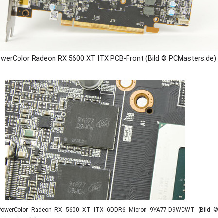
werColor Radeon RX 5600 XT ITX PCB-Front (Bild © PCMasters.de)
PowerColor Radeon RX 5600 XT ITX GDDR6 Micron 9YA77-D9WCWT (Bild ©