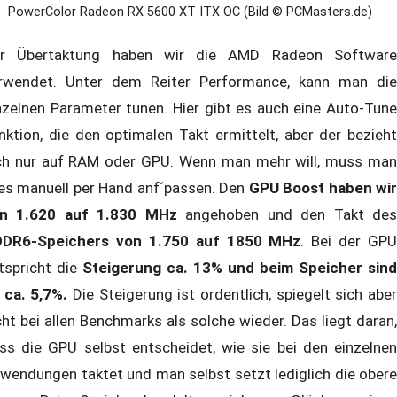
PowerColor Radeon RX 5600 XT ITX OC (Bild © PCMasters.de)
r Übertaktung haben wir die AMD Radeon Software
rwendet. Unter dem Reiter Performance, kann man die
nzelnen Parameter tunen. Hier gibt es auch eine Auto-Tune
nktion, die den optimalen Takt ermittelt, aber der bezieht
ch nur auf RAM oder GPU. Wenn man mehr will, muss man
les manuell per Hand anf´passen. Den
GPU Boost haben wi
n 1.620 auf 1.830 MHz
angehoben und den Takt de
DR6-Speichers von 1.750 auf 1850 MHz
. Bei der GPU
tspricht die
Steigerung ca. 13% und beim Speicher sind
 ca. 5,7%.
Die Steigerung ist ordentlich, spiegelt sich abe
cht bei allen Benchmarks als solche wieder. Das liegt daran,
ss die GPU selbst entscheidet, wie sie bei den einzelnen
wendungen taktet und man selbst setzt lediglich die obere