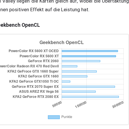
i Valley liegen die Karten gleich auf, wobei die Übertaktung
inen positiven Effekt auf die Leistung hat.
ekbench OpenCL