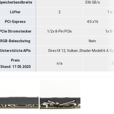
Speicherbandbreite
336 GB/s
Lüfter
2
1 x
PCI-Express
4.0 x16
PCIe Stromstecker
1/2x 8-Pin PCIe
1x 8-
RGB-Beleuchutng
Nein
Unterstützte APIs
DirectX 12, Vulkan ,Shader Modell 6.4, 
Preis
n/a
3
Stand: 17.05.2020