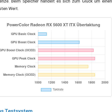
enze. Beim Speicher handelt es sich zum Glück um einen
sten Wert.
as Testsystem