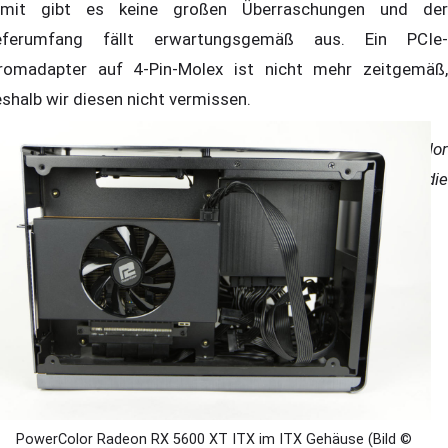
mit gibt es keine großen Überraschungen und der
eferumfang fällt erwartungsgemäß aus. Ein PCIe-
romadapter auf 4-Pin-Molex ist nicht mehr zeitgemäß,
shalb wir diesen nicht vermissen.
r haben unser Testmuster der Grafikkarte von PowerColor
halten. Die Bereitstellung hatte keinen Einfluss auf die
wertung und Objektivität des Tests genommen.
PowerColor Radeon RX 5600 XT ITX im ITX Gehäuse (Bild ©