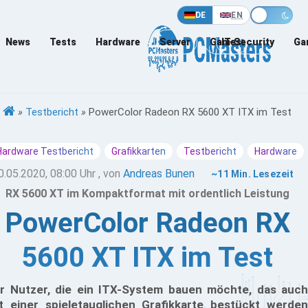
DE
EN
News
Tests
Hardware
Server
Games
IT-Security
Ga
»
Testbericht
»
PowerColor Radeon RX 5600 XT ITX im Test
Hardware Testbericht
Grafikkarten
Testbericht
Hardware
0.05.2020, 08:00 Uhr
, von
Andreas Bunen
~11 Min. Lesezeit
RX 5600 XT im Kompaktformat mit ordentlich Leistung
PowerColor Radeon RX
5600 XT ITX im Test
r Nutzer, die ein ITX-System bauen möchte, das auch
t einer spieletauglichen Grafikkarte bestückt werden