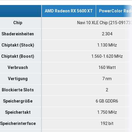
AMD Radeon RX 5600 XT
PowerColor Rade
Chip
Navi 10 XLE Chip (215-09173
Shadereinheiten
2.304
Chiptakt (Stock)
1.130 MHz
Chiptakt (Boost)
1.560-1.620 MHz
Verbruach
160 Watt
Vertigung
7 nm
Blockierte Slots
2
Speichergröße
6 GB GDDR6
Speichertakt
1.750 MHz
Speicherinterface
192 bit