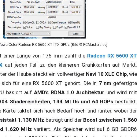
PowerColor Radeon RX 5600 XT ITX GPUz (Bild © PCMasters.de)
t einer Länge von 175 mm zählt die
Radeon RX 5600 X
X
auf jeden Fall zu den kleineren Grafikkarten auf Markt.
ter der Haube steckt ein vollwertiger
Navi 10 XLE Chip
, wi
 sich für eine RX 5600 XT gehört. Die in
7 nm
gefertigt
U basiert auf
AMD’s RDNA 1.0 Architektur
und wird mit
304 Shadereinheiten, 144 MTUs und 64 ROPs
bestückt
e Karte taktet sich nach Bedarf hoch und runter, wobei der
sistakt 1.130 MHz
beträgt und der
Boost zwischen 1.560
d 1.620 MHz
variiert. Als Speicher wird auf 6 GB GDDR