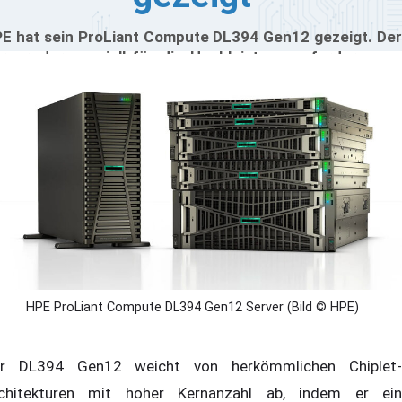
E hat sein ProLiant Compute DL394 Gen12 gezeigt. Der
rver, der speziell für die Hochleistungsanforderungen
n agentenbasierter KI und komplexer Datenverarbeitung
twickelt wurde, soll mit NVIDIA zusammen entwickelt
rden sein. Das auf der Computex 2026 vorgestellte
stem basiert auf der NVIDIA Vera CPU, die für höhere
eicherbandbreite bei gesenkter Latenz sorgen soll.
HPE ProLiant Compute DL394 Gen12 Server (Bild © HPE)
r DL394 Gen12 weicht von herkömmlichen Chiplet-
chitekturen mit hoher Kernanzahl ab, indem er ein