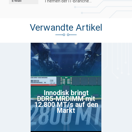
E-Mail
Themen der IT-Branche...
Verwandte Artikel
Innodisk bringt
DDR5-MRDIMM mit
12.800 MT/s auf den
Markt