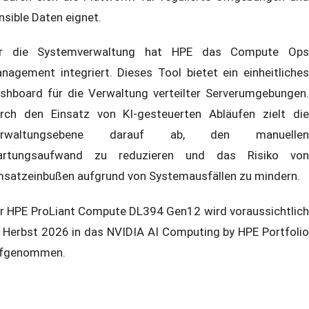
nsible Daten eignet.
r die Systemverwaltung hat HPE das Compute Ops
nagement integriert. Dieses Tool bietet ein einheitliches
shboard für die Verwaltung verteilter Serverumgebungen.
rch den Einsatz von KI-gesteuerten Abläufen zielt die
erwaltungsebene darauf ab, den manuellen
rtungsaufwand zu reduzieren und das Risiko von
satzeinbußen aufgrund von Systemausfällen zu mindern.
r HPE ProLiant Compute DL394 Gen12 wird voraussichtlich
 Herbst 2026 in das NVIDIA AI Computing by HPE Portfolio
fgenommen.