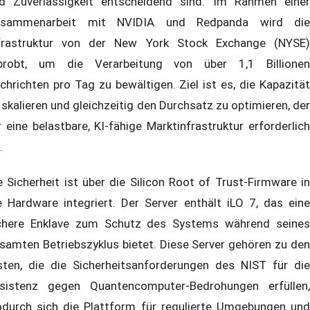
d Zuverlässigkeit entscheidend sind. Im Rahmen einer
sammenarbeit mit NVIDIA und Redpanda wird die
frastruktur von der New York Stock Exchange (NYSE)
probt, um die Verarbeitung von über 1,1 Billionen
chrichten pro Tag zu bewältigen. Ziel ist es, die Kapazität
 skalieren und gleichzeitig den Durchsatz zu optimieren, der
r eine belastbare, KI-fähige Marktinfrastruktur erforderlich
.
e Sicherheit ist über die Silicon Root of Trust-Firmware in
e Hardware integriert. Der Server enthält iLO 7, das eine
chere Enklave zum Schutz des Systems während seines
samten Betriebszyklus bietet. Diese Server gehören zu den
sten, die die Sicherheitsanforderungen des NIST für die
sistenz gegen Quantencomputer-Bedrohungen erfüllen,
durch sich die Plattform für regulierte Umgebungen und