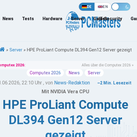
DE
EN
News
Tests
Hardware
Server
Games
IT-Security
Ga
»
Server
»
HPE ProLiant Compute DL394 Gen12 Server gezeigt
omputex 2026:
Alles über die Computex 2026 »
Computex 2026
News
Server
1.06.2026, 22:10 Uhr
, von
News-Redaktion
~2 Min. Lesezeit
Mit NVIDIA Vera CPU
HPE ProLiant Compute
DL394 Gen12 Server
gezeigt