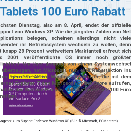
Tablets 100 Euro Rabatt
chsten Dienstag, also am 8. April, endet der offizielle
pport von Windows XP. Wie die jüngsten Zahlen von Net
plications belegen, scheinen allerdings nicht viele
wender ihr Betriebssystem wechseln zu wollen, denn
t knapp 28 Prozent weltweitem Marktanteil erfreut sich
as 2001 veröffentlichte OS immer noch größter
liebtheit. Um User dennoch von einem Systemwechsel
 überzeugen, hat Microsoft nun eine Rabattaktion ins
ben gerufen. Aktive Windows XP-Nutzer, die mit dem
ternet Explorer 7 den Microsoft Online Store aufrufen,
halten das Surface Pro bzw. das Surface Pro 2 100 Euro
nstiger.
Angebot zum Support-Ende von Windows XP (Bild © Microsoft, PCMasters)