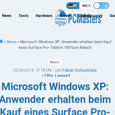
DE
EN
News
Tests
Hardware
Server
Games
IT-Security
Ga
»
News
»
Microsoft Windows XP: Anwender erhalten beim Kauf
eines Surface Pro-Tablets 100 Euro Rabatt
News
02.04.2014, 13:18 Uhr
, von
Fabian Schusdziara
~1 Min. Lesezeit
Microsoft Windows XP:
Anwender erhalten beim
Kauf eines Surface Pro-