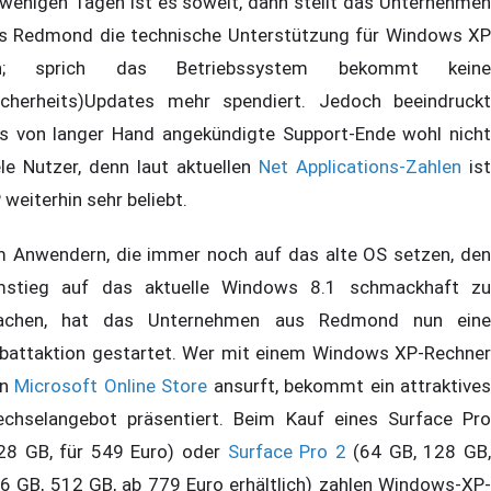
 wenigen Tagen ist es soweit, dann stellt das Unternehmen
s Redmond die technische Unterstützung für Windows XP
in; sprich das Betriebssystem bekommt keine
icherheits)Updates mehr spendiert. Jedoch beeindruckt
s von langer Hand angekündigte Support-Ende wohl nicht
ele Nutzer, denn laut aktuellen
Net Applications-Zahlen
ist
 weiterhin sehr beliebt.
 Anwendern, die immer noch auf das alte OS setzen, den
stieg auf das aktuelle Windows 8.1 schmackhaft zu
chen, hat das Unternehmen aus Redmond nun eine
battaktion gestartet. Wer mit einem Windows XP-Rechner
en
Microsoft Online Store
ansurft, bekommt ein attraktive
chselangebot präsentiert. Beim Kauf eines Surface Pro
28 GB, für 549 Euro) oder
Surface Pro 2
(64 GB, 128 GB
6 GB, 512 GB, ab 779 Euro erhältlich) zahlen Windows-XP-