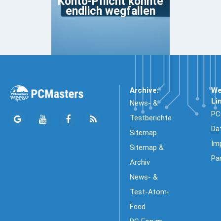
Konto-Pflicht könnte
endlich wegfallen
Archive:
We
Li
News- &
PC
Testberichte
Da
Sitemap
Im
Sitemap &
Pa
Archiv
News- &
Test-Atom-
Feed