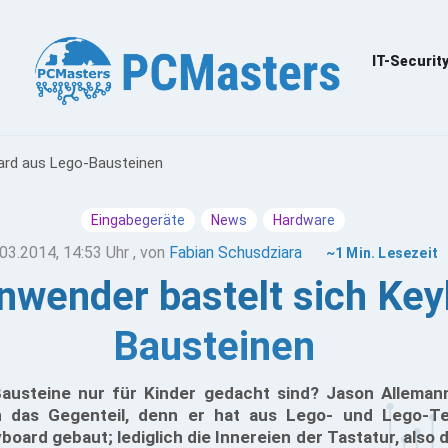
IT-Securit
ard aus Lego-Bausteinen
Eingabegeräte
News
Hardware
03.2014, 14:53 Uhr
, von
Fabian Schusdziara
~1 Min. Lesezeit
nwender bastelt sich Ke
Bausteinen
austeine nur für Kinder gedacht sind? Jason Alleman
rn das Gegenteil, denn er hat aus Lego- und Lego-Te
oard gebaut; lediglich die Innereien der Tastatur, also 