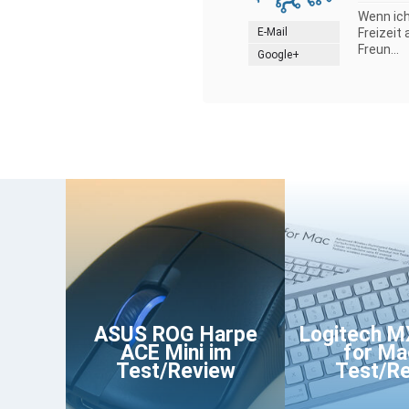
Wenn ich
E-Mail
Freizeit
Freun...
Google+
ASUS ROG Harpe
Logitech M
ACE Mini im
for Ma
Test/Review
Test/R