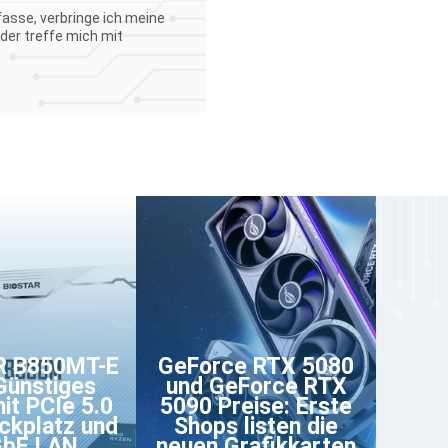
asse, verbringe ich meine
der treffe mich mit
R B850MT-E
GeForce RTX 5080
Günstiges
und GeForce RTX
it PCIe 5.0
5090 Preise: Erste
ckplatz und
Shops listen die
GbE LAN
neuen Grafikkarten