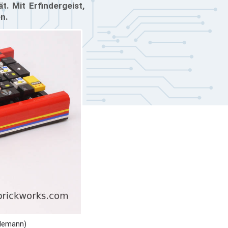
. Mit Erfindergeist,
en.
llemann)