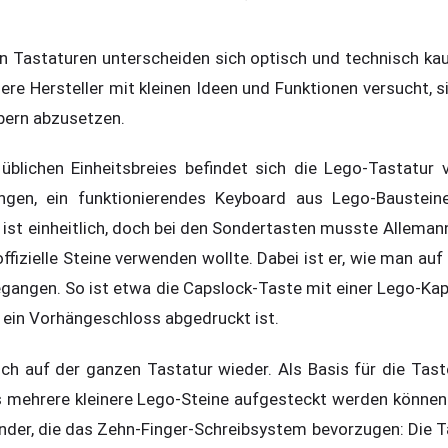
chen Tastaturen unterscheiden sich optisch und technisch k
re Hersteller mit kleinen Ideen und Funktionen versucht, s
ern abzusetzen.
üblichen Einheitsbreies befindet sich die Lego-Tastatur
ngen, ein funktionierendes Keyboard aus Lego-Bausteine
ist einheitlich, doch bei den Sondertasten musste Allemann
offizielle Steine verwenden wollte. Dabei ist er, wie man auf
gegangen. So ist etwa die Capslock-Taste mit einer Lego-Ka
n ein Vorhängeschloss abgedruckt ist.
ich auf der ganzen Tastatur wieder. Als Basis für die Tas
as mehrere kleinere Lego-Steine aufgesteckt werden können.
der, die das Zehn-Finger-Schreibsystem bevorzugen: Die Tas