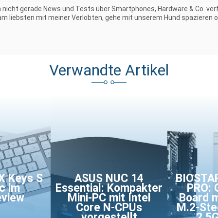
 nicht gerade News und Tests über Smartphones, Hardware & Co. verf
 am liebsten mit meiner Verlobten, gehe mit unserem Hund spazieren o
Verwandte Artikel
X Keys S
ASUS NUC 14
BIOSTA
c im
Essential: Kompakter
PRO: 
eview
Mini-PC mit Intel
Board m
Core N-CPUs
M.2-Ste
vorgestellt
2.5