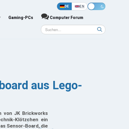
DE
EN
y
Gaming-PCs
Computer Forum
yboard aus Lego-
n von JK Brickworks
chnik-Klötzchen ein
das Sensor-Board, die