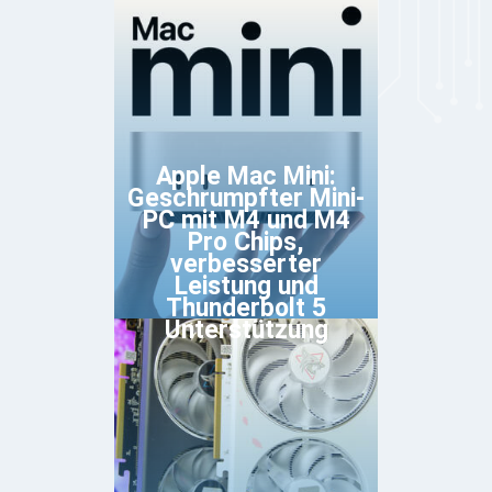
Apple Mac Mini:
Geschrumpfter Mini-
PC mit M4 und M4
Pro Chips,
verbesserter
Leistung und
Thunderbolt 5
Unterstützung