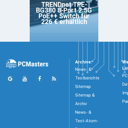
TRENDnet TPE-
BG380 8-Port 2.5G
PoE++ Switch für
226 € erhältlich
Archive:
We
Li
News- &
PC
Testberichte
Da
Sitemap
Im
Sitemap &
Pa
Archiv
News- &
Test-Atom-