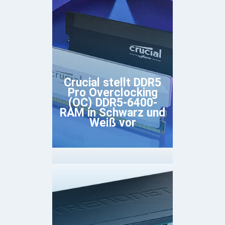
Crucial stellt DDR5
Pro Overclocking
(OC) DDR5-6400-
RAM in Schwarz und
Weiß vor