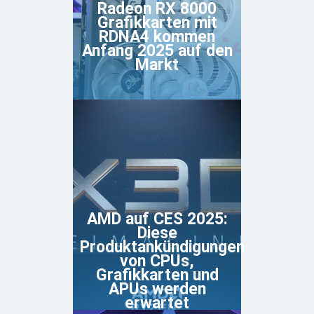
Radeon RX 8000
Grafikkarten mit
RDNA4 kommen
Anfang 2025 auf den
Markt
AMD auf CES 2025:
Diese
Produktankündigungen
von CPUs,
Grafikkarten und
APUs werden
erwartet