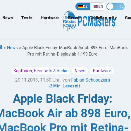
DE
EN
News
Tests
Hardware
Server
Games
IT-Security
Ga
»
News
»
Apple Black Friday: MacBook Air ab 898 Euro, MacBook
Pro mit Retina-Display ab 1.198 Euro
Kopfhörer, Headsets & Audio
News
Hardware
29.11.2013, 11:50 Uhr
, von
Fabian Schusdziara
~2 Min. Lesezeit
Apple Black Friday:
MacBook Air ab 898 Euro,
MacBook Pro mit Retina-