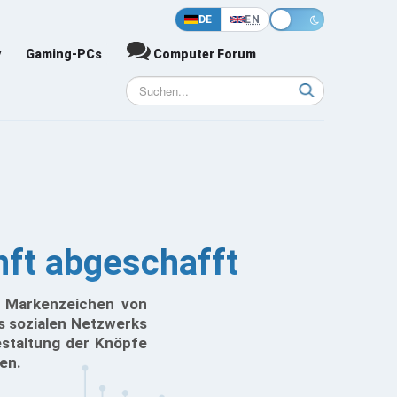
DE
EN
y
Gaming-PCs
Computer Forum
nft abgeschafft
e Markenzeichen von
s sozialen Netzwerks
estaltung der Knöpfe
len.