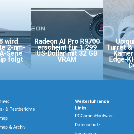
8 wird
Radeon AI Pro R9700
Ubiqu
te 2-nm-
erscheint für 1.299
Turret &
A-Serie
US-Dollar mit 32 GB
Kamera
ip folgt
VRAM
Edge-KI
D
hive:
Weiterführende
Links:
- & Testberichte
PCGamesHardware
emap
Datenschutz
map & Archiv
Impressum