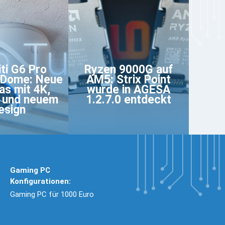
iti G6 Pro
Ryzen 9000G auf
 Dome: Neue
AM5: Strix Point
s mit 4K,
wurde in AGESA
 und neuem
1.2.7.0 entdeckt
esign
Gaming PC
Konfigurationen:
Gaming PC für 1000 Euro