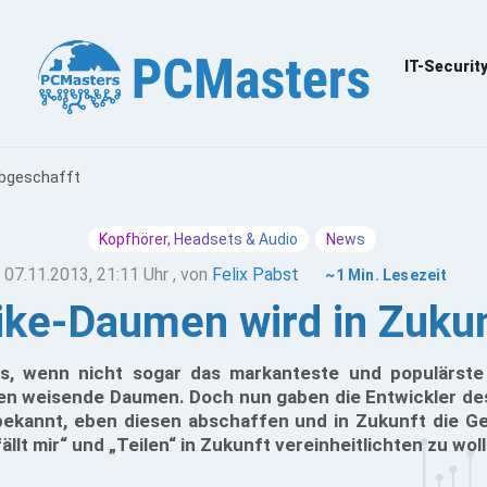
IT-Securit
abgeschafft
Kopfhörer, Headsets & Audio
News
07.11.2013, 21:11 Uhr
, von
Felix Pabst
~1 Min. Lesezeit
ike-Daumen wird in Zuku
es, wenn nicht sogar das markanteste und populärst
en weisende Daumen. Doch nun gaben die Entwickler de
 bekannt, eben diesen abschaffen und in Zukunft die G
llt mir“ und „Teilen“ in Zukunft vereinheitlichten zu wol