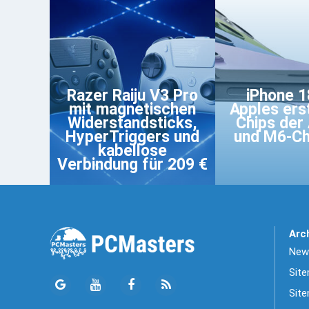
Razer Raiju V3 Pro
iPhone 1
mit magnetischen
Apples ers
Widerstandsticks,
Chips der 
HyperTriggers und
und M6-Ch
kabellose
Verbindung für 209 €
Arc
News
Sit
Site