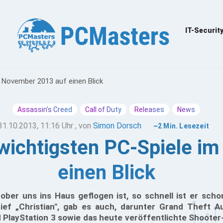
IT-Securit
m November 2013 auf einen Blick
Assassin's Creed
Call of Duty
Releases
News
31.10.2013, 11:16 Uhr
, von
Simon Dorsch
~2 Min. Lesezeit
 wichtigsten PC-Spiele i
einen Blick
ober uns ins Haus geflogen ist, so schnell ist er scho
ief „Christian", gab es auch, darunter Grand Theft A
PlayStation 3 sowie das heute veröffentlichte Shooter-H