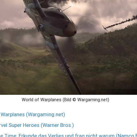
World of Warplanes (Bild © Wargaming.net)
 Warplanes (Wargaming.net)
vel Super Heroes (Warner Bros.)
e Time: Erkunde das Verlies und frag nicht warum (Namco 