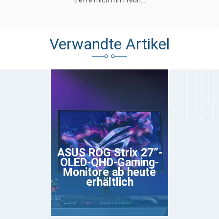
treffe mich mit Freun...
Verwandte Artikel
ASUS ROG Strix 27”-
OLED-QHD-Gaming-
Monitore ab heute
erhältlich