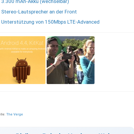
3.300 mAh-Akku (wechselbar)
Stereo-Lautsprecher an der Front
Unterstützung von 150Mbps LTE-Advanced
lle:
The Verge