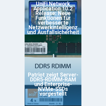
UniFi Network
Application 10.2
Release: Neue
Funktionen für
verbesserte
Netzwerkintelligenz
und Ausfallsicherheit
Patriot zeigt Server-
DDR5-RDIMM-RAM
und Enterprise-
NVMe-SSDs
vorgestellt