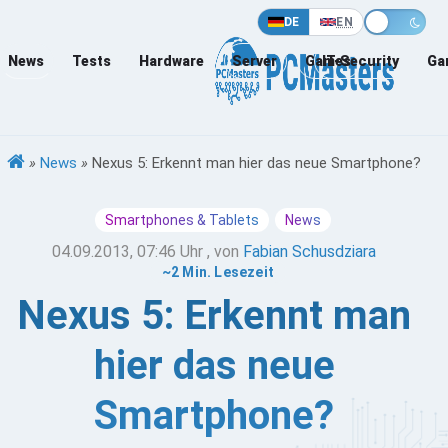
DE
EN
News
Tests
Hardware
Server
Games
IT-Security
Ga
»
News
»
Nexus 5: Erkennt man hier das neue Smartphone?
Smartphones & Tablets
News
04.09.2013, 07:46 Uhr
, von
Fabian Schusdziara
~2 Min. Lesezeit
Nexus 5: Erkennt man
hier das neue
Smartphone?