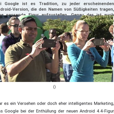
i Google ist es Tradition, zu jeder erscheinenden
droid-Version, die den Namen von Süßigkeiten tragen,
ne passende Figur aufzustellen. Genau das ist auch
estern passiert, als man am Hauptsitzt des
ternehmens, der sich in Mountain View, Kalifornien
findet, eine Statue zum bald verfügbaren Android 4.4,
itKat" veröffentlicht hat. Wie es bei einem feierlichen
ent üblich ist, wurden auch Fotos gemacht und der
stlichen Welt zur Verfügung gestellt; und genau hier ist
hl ein Mitarbeiter zu sehen, der mit einem neuen Nexus
Bilder knippst.
()
r es ein Versehen oder doch eher intelligentes Marketing,
s Google bei der Enthüllung der neuen Android 4.4-Figur