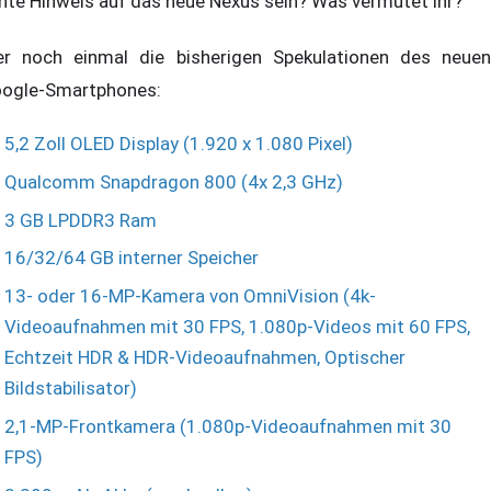
hte Hinweis auf das neue Nexus sein? Was vermutet ihr?
er noch einmal die bisherigen Spekulationen des neuen
ogle-Smartphones:
5,2 Zoll OLED Display (1.920 x 1.080 Pixel)
Qualcomm Snapdragon 800 (4x 2,3 GHz)
3 GB LPDDR3 Ram
16/32/64 GB interner Speicher
13- oder 16-MP-Kamera von OmniVision (4k-
Videoaufnahmen mit 30 FPS, 1.080p-Videos mit 60 FPS,
Echtzeit HDR & HDR-Videoaufnahmen, Optischer
Bildstabilisator)
2,1-MP-Frontkamera (1.080p-Videoaufnahmen mit 30
FPS)