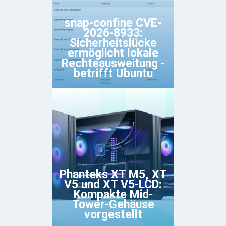
snap-confine CVE-
2026-8933:
Sicherheitslücke
ermöglicht lokale
Rechteausweitung -
betrifft Ubuntu
Phanteks XT M5, XT
V5 und XT V5-LCD:
Kompakte Mid-
Tower-Gehäuse
vorgestellt