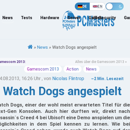
DE
EN
News
Tests
Hardware
Server
Games
IT-Security
Ga
»
News
»
Watch Dogs angespielt
amescom 2013:
Alles über die Gamescom 2013 »
Gamescom 2013
Action
News
4.08.2013, 16:26 Uhr
, von
Nicolas Flintrop
~2 Min. Lesezeit
Watch Dogs angespielt
tch Dogs, einer der wohl meist erwarteten Titel für die
xt-Gen Konsolen. Auch hier durften wir, direkt nach
sassin´s Creed 4 bei Ubisoft eine Demo anspielen um die
glichkeiten in dem Spiel kennen zu lernen. Wie bei