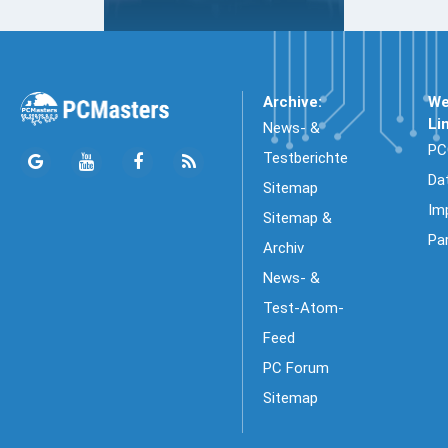
Archive:
We
Li
News- &
PC
Testberichte
Da
Sitemap
Im
Sitemap &
Pa
Archiv
News- &
Test-Atom-
Feed
PC Forum
Sitemap