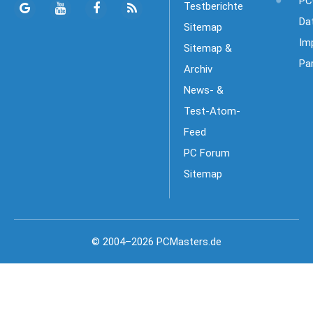
PC
Testberichte
Da
Sitemap
Im
Sitemap &
Pa
Archiv
News- &
Test-Atom-
Feed
PC Forum
Sitemap
© 2004–2026 PCMasters.de