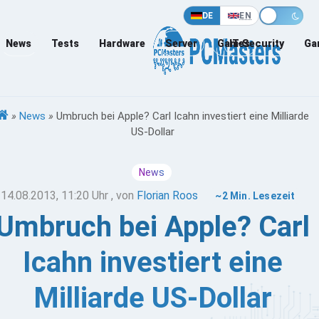
DE
EN
News
Tests
Hardware
Server
Games
IT-Security
Ga
»
News
»
Umbruch bei Apple? Carl Icahn investiert eine Milliarde
US-Dollar
News
14.08.2013, 11:20 Uhr
, von
Florian Roos
~2 Min. Lesezeit
Umbruch bei Apple? Carl
Icahn investiert eine
Milliarde US-Dollar