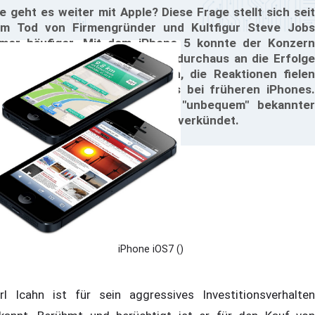
e geht es weiter mit Apple? Diese Frage stellt sich seit
m Tod von Firmengründer und Kultfigur Steve Jobs
mer häufiger. Mit dem iPhone 5 konnte der Konzern
ter der Leitung von Tim Cook durchaus an die Erfolge
r früheren Modelle anknüpfen, die Reaktionen fielen
er deutlich gemischter aus als bei früheren iPhones.
n hat ein an der Börse als "unbequem" bekannter
vestor seinen Einstieg bei Apple verkündet.
iPhone iOS7 ()
rl Icahn ist für sein aggressives Investitionsverhalten