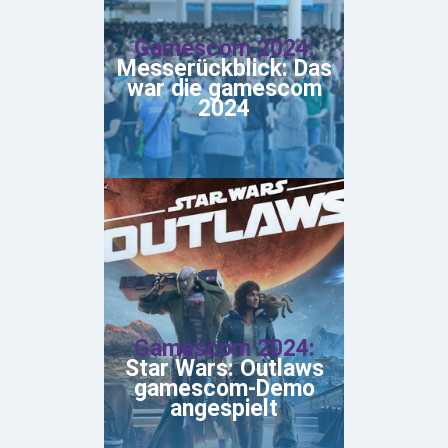
Gamescom 2024:
Messerückblick: Das
war die gamescom
2024
Gamescom 2024:
Star Wars: Outlaws
gamescom-Demo
angespielt