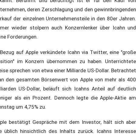
kannt. Berühmt und berüchtigt ist er für den Kauf von
ternehmen, deren Zerschlagung und den gewinnbringenden
rkauf der einzelnen Unternehmensteile in den 80er Jahren.
mer wieder stolpern auch Konzernlenker über Icahn und
ine Forderungen.
 Bezug auf Apple verkündete Icahn via Twitter, eine "große
sition" im Konzern übernommen zu haben. Unterrichtete
eise sprechen von etwa einer Milliarde US-Dollar. Betrachtet
n den gesamten Börsenwert von Apple von mehr als 400
lliarden US-Dollar, beläuft sich Icahns Anteil auf deutlich
niger als ein Prozent. Dennoch legte die Apple-Aktie am
enstag um 4,75% zu.
ple bestätigt Gespräche mit dem Investor, hält sich aber
e üblich hinsichtlich des Inhalts zurück. Icahns Interesse