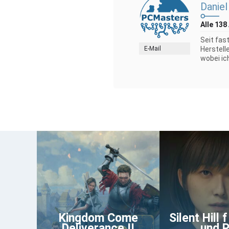
Daniel
Alle 138
Seit fas
E-Mail
Herstell
wobei ic
Kingdom Come
Silent Hill 
Deliverance II
und 