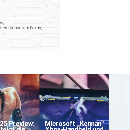
en,
ehen für mich im Fokus,
5 Preview:
Microsoft „Kennan“
teigt die
Xbox-Handheld und