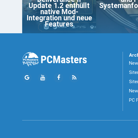
Update 1.2 enthüllt
Systemanfo
native Mod-
Integration und neue
Features
Arc
News
Sit
Site
New
PC 