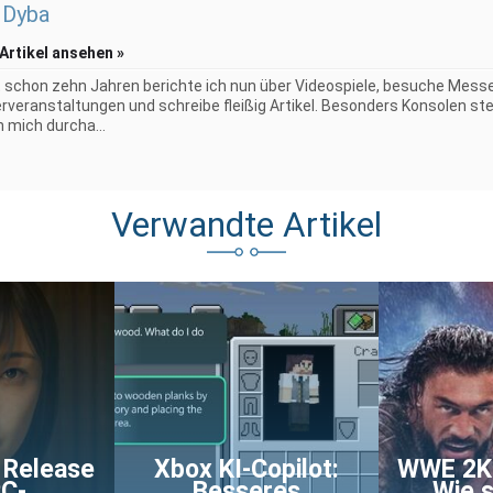
 Dyba
 Artikel ansehen »
t schon zehn Jahren berichte ich nun über Videospiele, besuche Mess
erveranstaltungen und schreibe fleißig Artikel. Besonders Konsolen st
h mich durcha...
Verwandte Artikel
f Release
Xbox KI-Copilot:
WWE 2K2
PC-
Besseres
Wie s