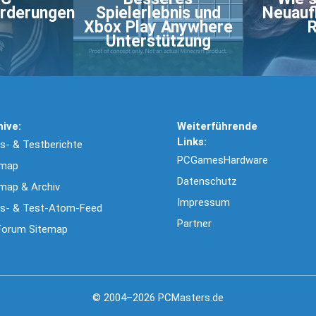
rderungen
Spielerlebnis und
Neuaufl
Xbox Play Anywhere
R
Unterstützung
hive:
Weiterführende
Links:
- & Testberichte
PCGamesHardware
emap
Datenschutz
map & Archiv
Impressum
s- & Test-Atom-Feed
Partner
Forum Sitemap
© 2004–2026 PCMasters.de