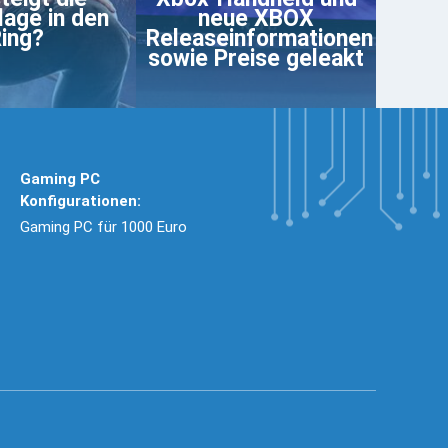
age in den
neue XBOX
ing?
Releaseinformationen
sowie Preise geleakt
Gaming PC
Konfigurationen:
Gaming PC für 1000 Euro