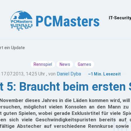
IT-Securit
rt ein Update
Rennspiel
News
Games
17.07.2013, 14:25 Uhr
, von
Daniel Dyba
~1 Min. Lesezeit
 5: Braucht beim ersten 
ovember dieses Jahres in die Läden kommen wird, will 
ersuchen, möglichst vielen Konsolen an den Mann zu 
 guten Spielen, wobei gerade Exklusivtitel für viele Sp
uen sich viele Geschwindigkeitspuristen bereits auf
lfältige Abstecher auf verschiedene Rennkurse sowie