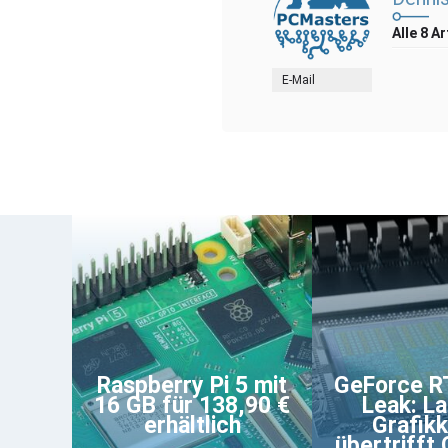
Alle 8 A
E-Mail
Raspberry Pi 5 mit
GeForce R
16 GB für 138,90 €
Leak: L
erhältlich
Grafik
übertrifft