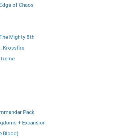
 Edge of Chaos
 The Mighty 8th
2: Krossfire
 Xtreme
Commander Pack
ingdoms + Expansion
e Blood)