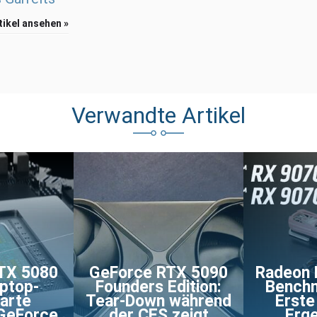
rtikel ansehen »
Verwandte Artikel
TX 5080
GeForce RTX 5090
Radeon 
aptop-
Founders Edition:
Benchm
karte
Tear-Down während
Erste
 GeForce
der CES zeigt
Erge