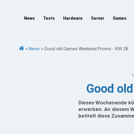
News
Tests
Hardware
Server
Games
»
News
»
Good old Games Weekend Promo - KW 28
1
Good ol
Dieses Wochenende könn
erwerben. An diesem Wo
betitelt diese Zusammen