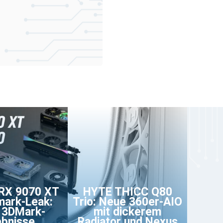
RX 9070 XT
HYTE THICC Q80
ark-Leak:
Trio: Neue 360er-AIO
 3DMark-
mit dickerem
bnisse,
Radiator und Nexus