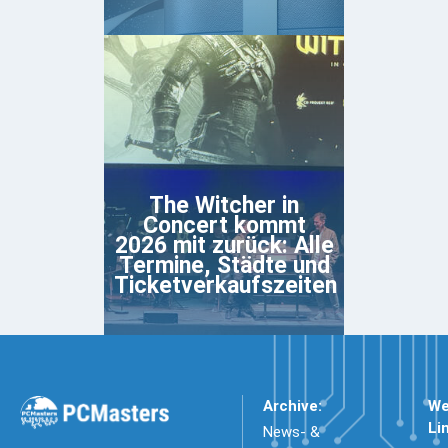
The Witcher in
Concert kommt
2026 mit zurück: Alle
Termine, Städte und
Ticketverkaufszeiten
Archive:
We
Li
News- &