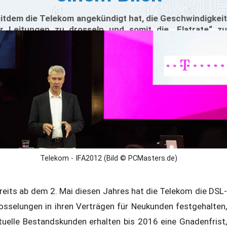
itdem die Telekom angekündigt hat, die Geschwindigkeit
r Leitungen zu drosseln und somit die „Flatrate“ zu
iminieren, machen sich immer mehr Anwender Sorgen.
 Recht, denn ohne einen schnellen Internetzugang
llen viele Annehmlichkeiten, die für uns heute
lbstverständlich sind, einfach weg.
Telekom - IFA2012 (Bild © PCMasters.de)
reits ab dem 2. Mai diesen Jahres hat die Telekom die DSL-
osselungen in ihren Verträgen für Neukunden festgehalten,
tuelle Bestandskunden erhalten bis 2016 eine Gnadenfrist,