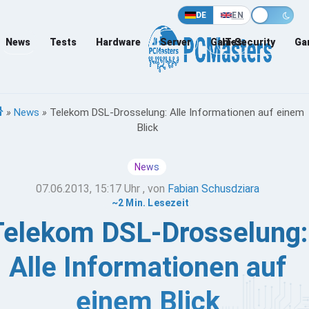
DE
EN
News
Tests
Hardware
Server
Games
IT-Security
Ga
»
News
»
Telekom DSL-Drosselung: Alle Informationen auf einem
Blick
News
07.06.2013, 15:17 Uhr
, von
Fabian Schusdziara
~2 Min. Lesezeit
Telekom DSL-Drosselung:
Alle Informationen auf
einem Blick