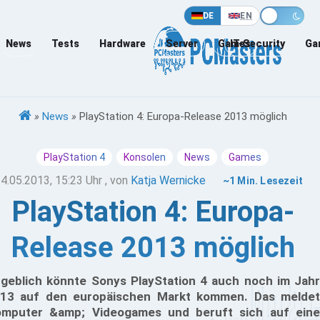
DE
EN
News
Tests
Hardware
Server
Games
IT-Security
Ga
»
News
»
PlayStation 4: Europa-Release 2013 möglich
PlayStation 4
Konsolen
News
Games
4.05.2013, 15:23 Uhr
, von
Katja Wernicke
~1 Min. Lesezeit
PlayStation 4: Europa-
Release 2013 möglich
geblich könnte Sonys PlayStation 4 auch noch im Jahr
13 auf den europäischen Markt kommen. Das meldet
mputer &amp; Videogames und beruft sich auf eine