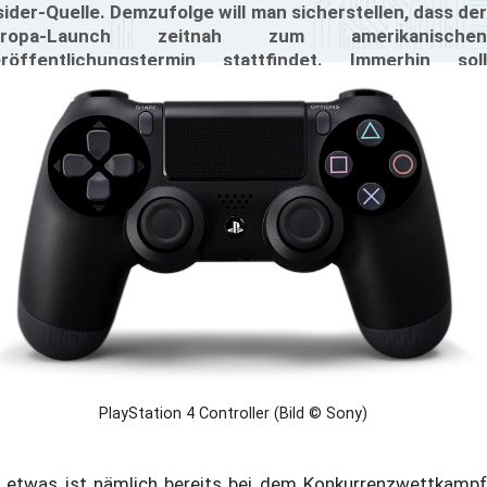
sider-Quelle. Demzufolge will man sicherstellen, dass der
uropa-Launch zeitnah zum amerikanischen
röffentlichungstermin stattfindet. Immerhin soll
crosoft mit der neuen Konsole nicht eher auf den Markt
langen.
PlayStation 4 Controller (Bild © Sony)
 etwas ist nämlich bereits bei dem Konkurrenzwettkampf