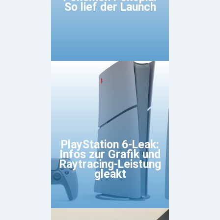
So lief der Launch
PlayStation 6-Leak:
Infos zur Grafik und
Raytracing-Leistung
gleakt