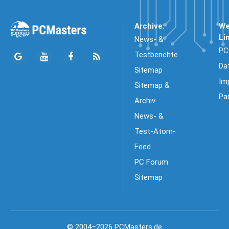
Archive:
We
Li
News- &
PC
Testberichte
Da
Sitemap
Im
Sitemap &
Pa
Archiv
News- &
Test-Atom-
Feed
PC Forum
Sitemap
© 2004–2026 PCMasters.de