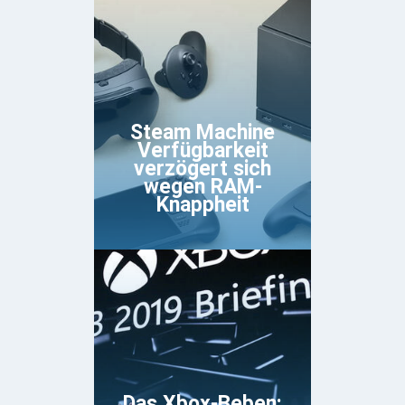
Steam Machine
Verfügbarkeit
verzögert sich
wegen RAM-
Knappheit
Das Xbox-Beben: