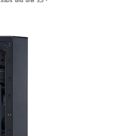
SSDs und drei 3,5“-