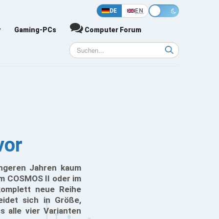
DE
EN
y
Gaming-PCs
Computer Forum
vor
längeren Jahren kaum
em COSMOS II oder im
komplett neue Reihe
eidet sich in Größe,
 alle vier Varianten