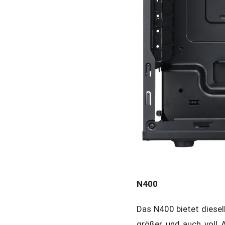
N400
Das N400 bietet diesel
größer und auch voll A