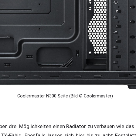
Coolermaster N300 Seite (Bild © Coolermaster)
ben drei Möglichkeiten einen Radiator zu verbauen wie das 
TX-Fähig. Ebenfalls lassen sich hier bis zu acht Festplat