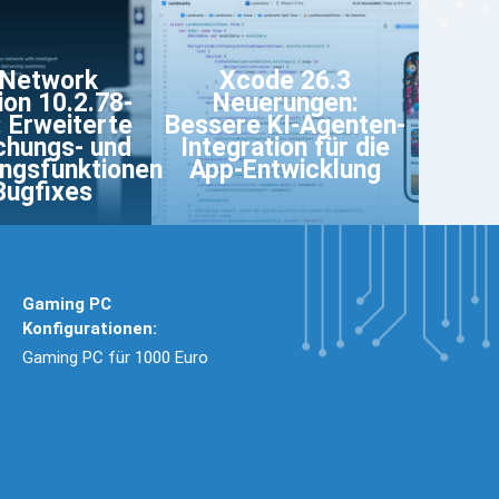
 Network
Xcode 26.3
ion 10.2.78-
Neuerungen:
 Erweiterte
Bessere KI-Agenten-
hungs- und
Integration für die
ngsfunktionen
App-Entwicklung
Bugfixes
Gaming PC
Konfigurationen:
Gaming PC für 1000 Euro