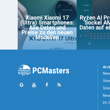
Xiaomi Xiaomi 17
Ryzen AI Pr
(Ultra) Smartphones:
Sockel AM
Alle Daten und
Daten auf ei
Preise zu den neuen
Modellen
Arc
News
Sit
Site
New
PC 