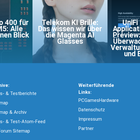
o 400 für
Telekom KI Brille:
UniFi
5: Alle
Das wissen wir über
Applicat
nen Blick
die Magenta AI
Preview:
Glasses
Überwac
Verwaltu
und 
hive:
Weiterführende
Links:
- & Testberichte
PCGamesHardware
emap
Datenschutz
map & Archiv
Impressum
s- & Test-Atom-Feed
Partner
Forum Sitemap