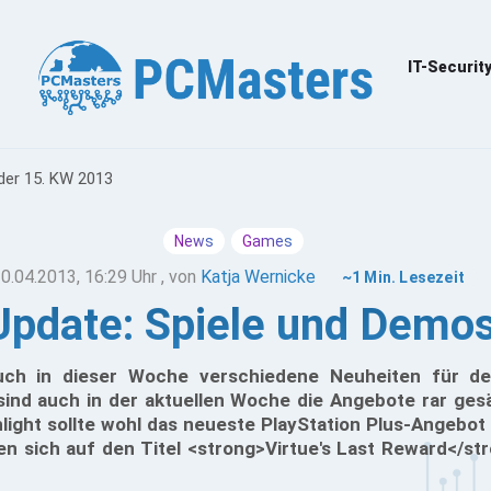
IT-Securit
der 15. KW 2013
News
Games
0.04.2013, 16:29 Uhr
, von
Katja Wernicke
~1 Min. Lesezeit
 Update: Spiele und Demo
uch in dieser Woche verschiedene Neuheiten für de
 sind auch in der aktuellen Woche die Angebote rar gesä
ghlight sollte wohl das neueste PlayStation Plus-Angebot
n sich auf den Titel <strong>Virtue's Last Reward</st