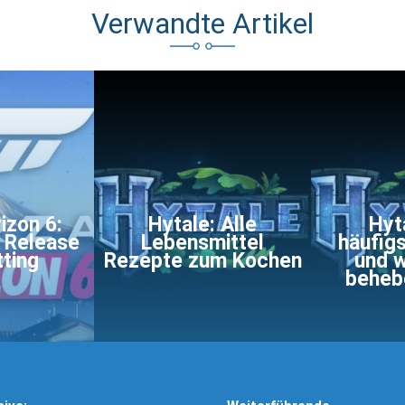
Verwandte Artikel
izon 6:
Hytale: Alle
Hyt
t Release
Lebensmittel
häufig
tting
Rezepte zum Kochen
und w
beheb