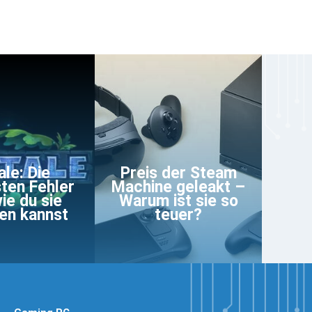
ale: Die
Preis der Steam
sten Fehler
Machine geleakt –
ie du sie
Warum ist sie so
en kannst
teuer?