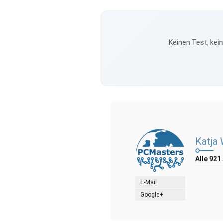
Keinen Test, kei
Katja
Alle 921
E-Mail
Google+