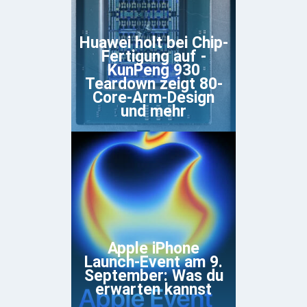
Huawei holt bei Chip-
Fertigung auf -
KunPeng 930
Teardown zeigt 80-
Core-Arm-Design
und mehr
Apple iPhone
Launch-Event am 9.
September: Was du
erwarten kannst