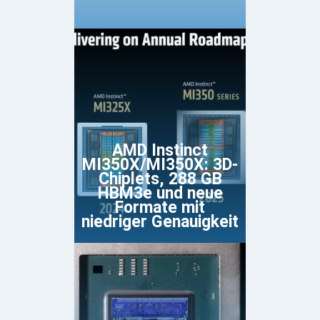
AMD Instinct
MI350X/MI350X: 3D-
Chiplets, 288 GB
HBM3e und neue
Formate mit
niedriger Genauigkeit