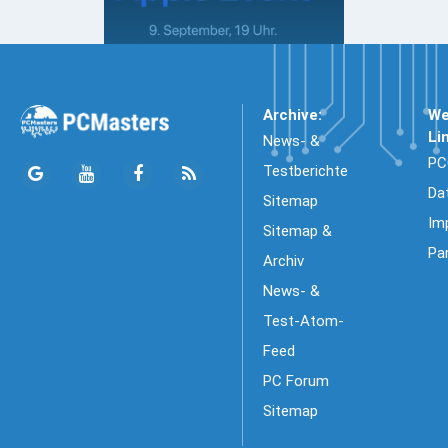
Archive:
We
Li
News- &
PC
Testberichte
Da
Sitemap
Im
Sitemap &
Pa
Archiv
News- &
Test-Atom-
Feed
PC Forum
Sitemap