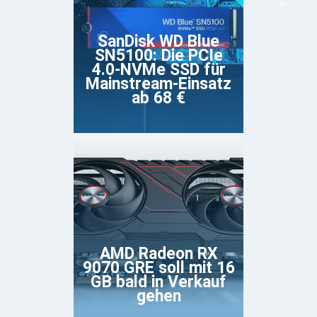
SanDisk WD Blue
SN5100: Die PCIe
4.0-NVMe SSD für
Mainstream-Einsatz
ab 68 €
AMD Radeon RX
9070 GRE soll mit 16
GB bald in Verkauf
gehen