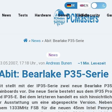
DE
EN
News
Tests
Hardware
Server
Games
IT-Security
Ga
»
News
»
Abit: Bearlake P35-Serie
News
3.05.2007, 17:18 Uhr
, von
Andreas Bunen
~1 Min. Lesezeit
Abit: Bearlake P35-Serie
it stellt mit der IP35-Serie zwei neue Bearlake P35
inboards vor. Die neue Serie besteht aus dem IP35 Pro
d IP35-E. Bei dem letzteren handelt es sich hinsichtlich
r Ausstattung um eine abgespeckte Version. Neben
nem 1333MHz FSB für die neuen 45nm Intel Penryn