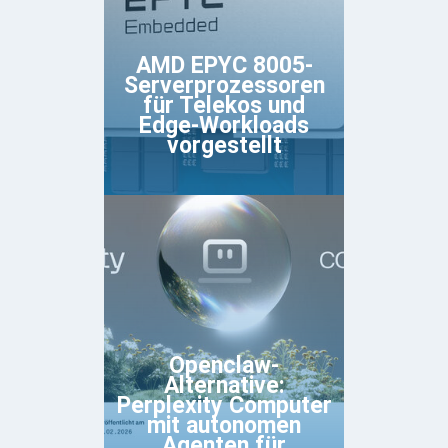
AMD EPYC 8005-
Serverprozessoren
für Telekos und
Edge-Workloads
vorgestellt
Openclaw-
Alternative:
Perplexity Computer
mit autonomen
Agenten für