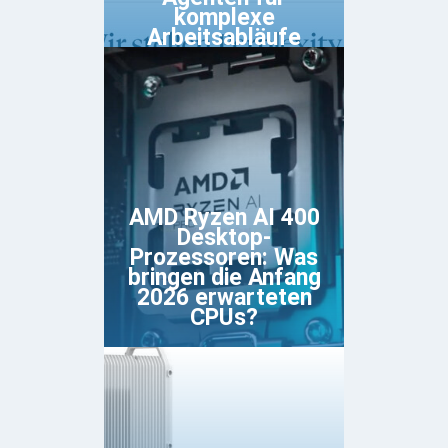
komplexe
Arbeitsabläufe
AMD Ryzen AI 400
Desktop-
Prozessoren: Was
bringen die Anfang
2026 erwarteten
CPUs?