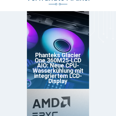
Phanteks Glacier
One 360M25-LCD
AIO: Neue CPU-
Wasserkühlung mit
integriertem LCD-
Display