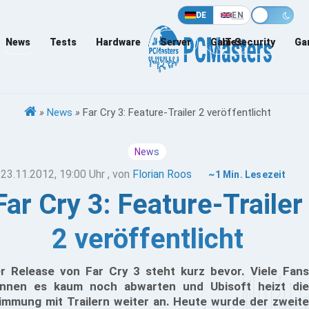
DE
EN
News
Tests
Hardware
Server
Games
IT-Security
Ga
»
News
»
Far Cry 3: Feature-Trailer 2 veröffentlicht
News
23.11.2012, 19:00 Uhr
, von
Florian Roos
~1 Min. Lesezeit
Far Cry 3: Feature-Trailer
2 veröffentlicht
r Release von Far Cry 3 steht kurz bevor. Viele Fans
nnen es kaum noch abwarten und Ubisoft heizt die
immung mit Trailern weiter an. Heute wurde der zweite