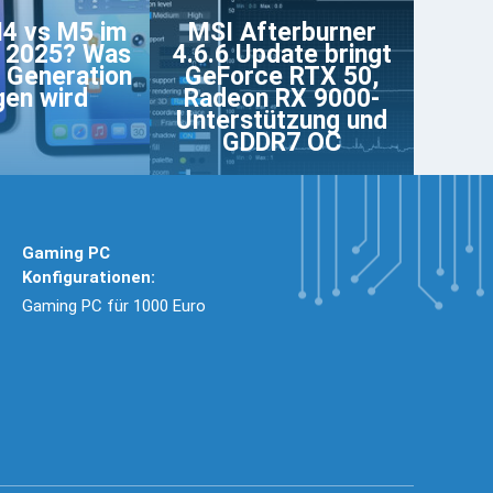
4 vs M5 im
MSI Afterburner
o 2025? Was
4.6.6 Update bringt
 Generation
GeForce RTX 50,
gen wird
Radeon RX 9000-
Unterstützung und
GDDR7 OC
Gaming PC
Konfigurationen:
Gaming PC für 1000 Euro