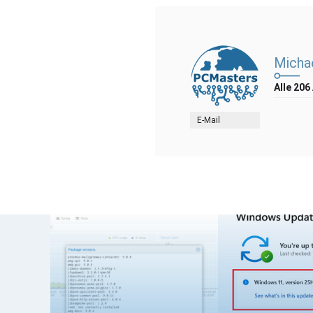
Michae
Alle 206
E-Mail