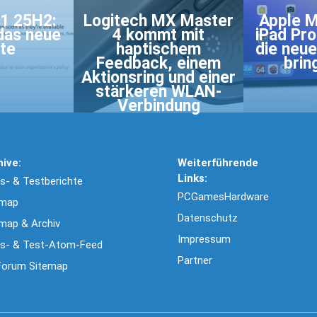
1 25H2:
Logitech MX Master
Apple M
 das neue
4 kommt mit
iPad Pr
te
haptischem
die neue
Feedback, einem
brin
Aktionsring und einer
stärkeren WLAN-
Verbindung
hive:
Weiterführende
Links:
- & Testberichte
PCGamesHardware
emap
Datenschutz
map & Archiv
Impressum
s- & Test-Atom-Feed
Partner
Forum Sitemap