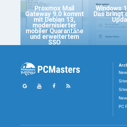
Proxmox Mail
Windows 1
Gateway 9.0 kommt
Das bringt
mit Debian 13,
Upda
modernisierter
mobiler Quarantäne
und erweitertem
SSO
Arc
News
Sit
Site
New
PC 