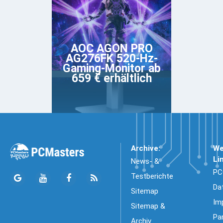
AOC AGON PRO
AG276FK 520-Hz-
Gaming-Monitor ab
659 € erhältlich
Archive:
We
Li
News- &
PC
Testberichte
Da
Sitemap
Im
Sitemap &
Pa
Archiv