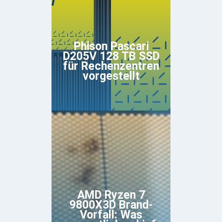
Phison Pascari
D205V 128 TB SSD
für Rechenzentren
vorgestellt
AMD Ryzen 7
9800X3D Brand-
Vorfall: Was