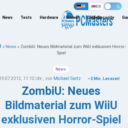
DE
EN
News
Tests
Hardware
Server
Games
IT-Security
Ga
»
News
»
ZombiU: Neues Bildmaterial zum WiiU exklusiven Horror-
Spiel
News
19.07.2012, 11:10 Uhr
, von
Michael Seitz
~2 Min. Lesezeit
ZombiU: Neues
Bildmaterial zum WiiU
exklusiven Horror-Spiel