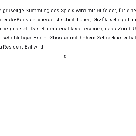
e gruselige Stimmung des Spiels wird mit Hilfe der, für eine
ntendo-Konsole überdurchschnittlichen, Grafik sehr gut in
ene gesetzt. Das Bildmaterial lässt erahnen, dass ZombiU
n sehr blutiger Horror-Shooter mit hohem Schreckpotential
la Resident Evil wird.
a