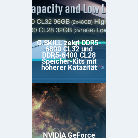
G.SKILL zeigt DDR5-
6800 CL32 und
DDR5-6400 CL28
Speicher-Kits mit
höherer Katazität
NVIDIA GeForce