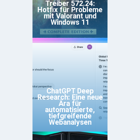
Treiber 572.24:
Hotfix für Probleme
mit Valorant und
Windows 11
ChatGPT Deep
Research: Eine neue
Ära für
automatisierte,
tiefgreifende
Webanalysen