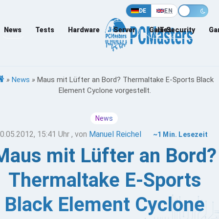
DE
EN
News
Tests
Hardware
Server
Games
IT-Security
Ga
»
News
»
Maus mit Lüfter an Bord? Thermaltake E-Sports Black
Element Cyclone vorgestellt.
News
0.05.2012, 15:41 Uhr
, von
Manuel Reichel
~1 Min. Lesezeit
Maus mit Lüfter an Bord?
Thermaltake E-Sports
Black Element Cyclone