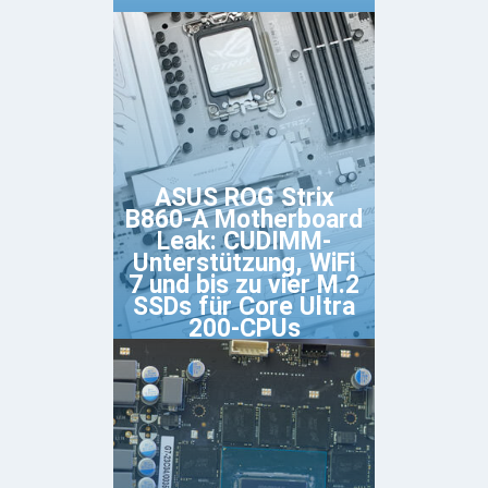
ASUS ROG Strix
B860-A Motherboard
Leak: CUDIMM-
Unterstützung, WiFi
7 und bis zu vier M.2
SSDs für Core Ultra
200-CPUs