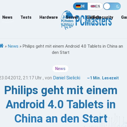
DE
EN
News
Tests
Hardware
Server
Games
IT-Security
Ga
»
News
»
Philips geht mit einem Android 4.0 Tablets in China an
den Start
News
23.04.2012, 21:17 Uhr
, von
Daniel Sielicki
~1 Min. Lesezeit
Philips geht mit einem
Android 4.0 Tablets in
China an den Start