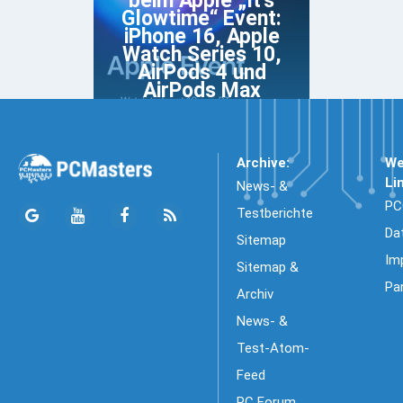
beim Apple „It's
Glowtime“ Event:
iPhone 16, Apple
Watch Series 10,
AirPods 4 und
AirPods Max
Archive:
We
Li
News- &
PC
Testberichte
Da
Sitemap
Im
Sitemap &
Pa
Archiv
News- &
Test-Atom-
Feed
PC Forum