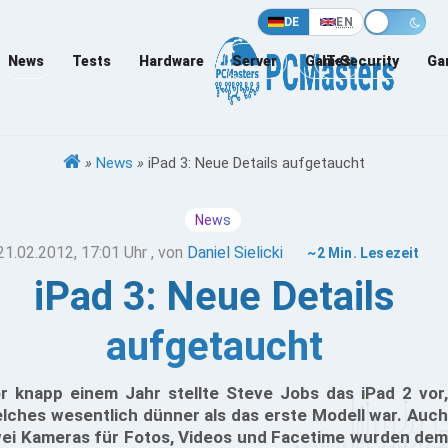
DE
EN
News
Tests
Hardware
Server
Games
IT-Security
Ga
»
News
»
iPad 3: Neue Details aufgetaucht
News
21.02.2012, 17:01 Uhr
, von
Daniel Sielicki
~2 Min. Lesezeit
iPad 3: Neue Details
aufgetaucht
r knapp einem Jahr stellte Steve Jobs das iPad 2 vor,
lches wesentlich dünner als das erste Modell war. Auch
ei Kameras für Fotos, Videos und Facetime wurden dem