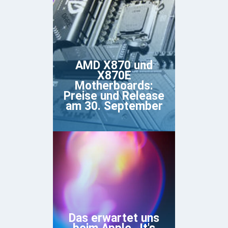
AMD X870 und
X870E
Motherboards:
Preise und Release
am 30. September
Das erwartet uns