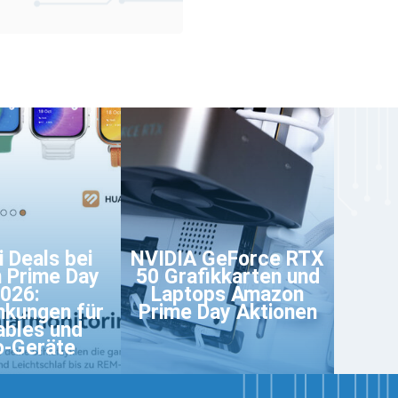
 Deals bei
NVIDIA GeForce RTX
 Prime Day
50 Grafikkarten und
026:
Laptops Amazon
nkungen für
Prime Day Aktionen
bles und
o-Geräte