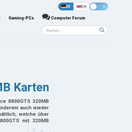
DE
EN
y
Gaming-PCs
Computer Forum
MB Karten
orce 8800GTS 320MB
 Anderem auch wieder
ältlich, welche über
 8800GTS mit 320MB