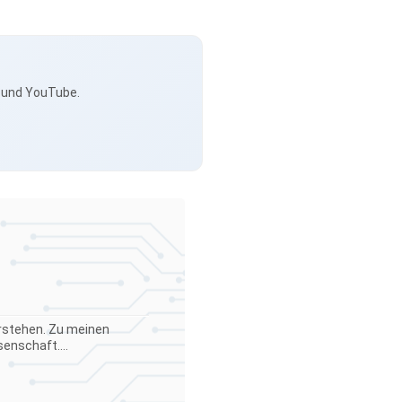
s und YouTube.
verstehen. Zu meinen
enschaft....