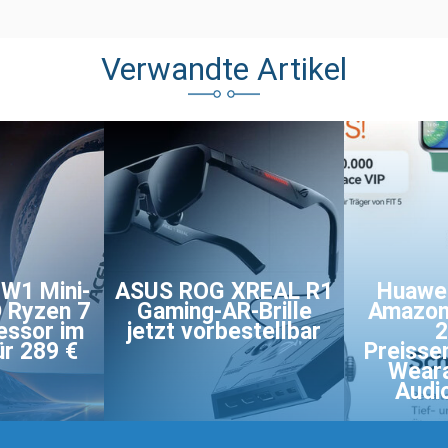
Verwandte Artikel
W1 Mini-
ASUS ROG XREAL R1
Huawei
 Ryzen 7
Gaming-AR-Brille
Amazon
essor im
jetzt vorbestellbar
2
ür 289 €
Preisse
Weara
Audi