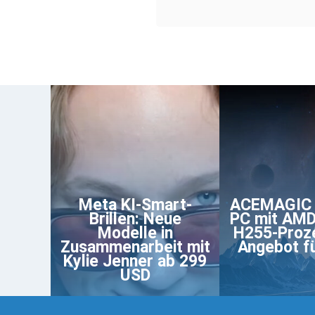
Meta KI-Smart-
ACEMAGIC 
Brillen: Neue
PC mit AMD
Modelle in
H255-Proz
Zusammenarbeit mit
Angebot f
Kylie Jenner ab 299
USD