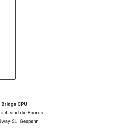
vy Bridge CPU
noch sind die Baords
r 3way-SLI Gespann