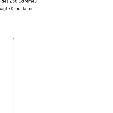
e des Z68 Extreme3
sagte Kandidat nur