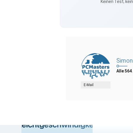
Keinen Test, kei
Simon
Alle 564
E-Mail