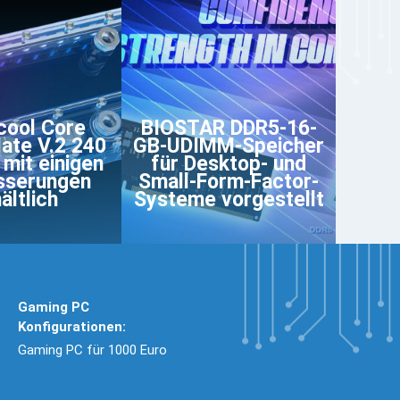
cool Core
BIOSTAR DDR5-16-
late V.2 240
GB-UDIMM-Speicher
 mit einigen
für Desktop- und
sserungen
Small-Form-Factor-
ältlich
Systeme vorgestellt
Gaming PC
Konfigurationen:
Gaming PC für 1000 Euro