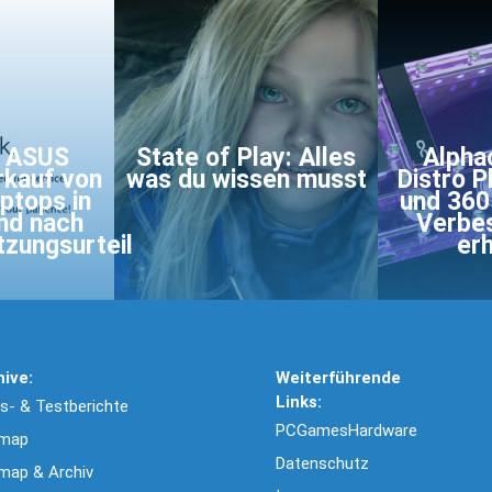
d ASUS
State of Play: Alles
Alpha
rkauf von
was du wissen musst
Distro P
ptops in
und 360
nd nach
Verbe
tzungsurteil
erh
hive:
Weiterführende
Links:
- & Testberichte
PCGamesHardware
emap
Datenschutz
map & Archiv