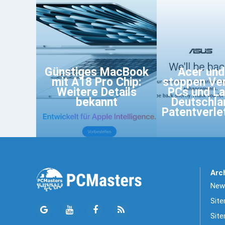
Günstiges MacBook
Acer un
mit A18 Pro Chip:
stoppen Ve
Weitere Details
PCs und La
bekannt
Deutschla
Patentverle
Arc
News
Sit
Site