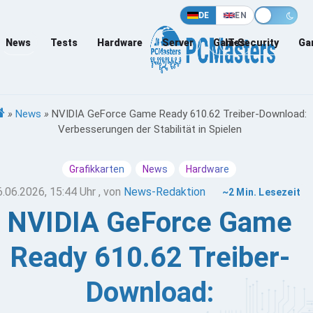
DE
EN
News
Tests
Hardware
Server
Games
IT-Security
Ga
»
News
»
NVIDIA GeForce Game Ready 610.62 Treiber-Download:
Verbesserungen der Stabilität in Spielen
Grafikkarten
News
Hardware
6.06.2026, 15:44 Uhr
, von
News-Redaktion
~2 Min. Lesezeit
NVIDIA GeForce Game
Ready 610.62 Treiber-
Download: