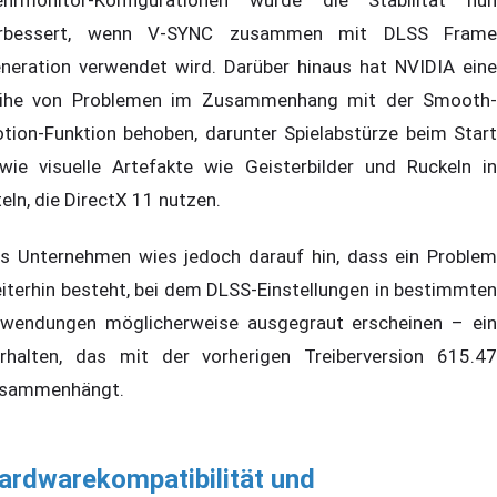
hrmonitor-Konfigurationen wurde die Stabilität nun
rbessert, wenn V-SYNC zusammen mit DLSS Frame
neration verwendet wird. Darüber hinaus hat NVIDIA eine
ihe von Problemen im Zusammenhang mit der Smooth-
tion-Funktion behoben, darunter Spielabstürze beim Start
wie visuelle Artefakte wie Geisterbilder und Ruckeln in
teln, die DirectX 11 nutzen.
s Unternehmen wies jedoch darauf hin, dass ein Problem
iterhin besteht, bei dem DLSS-Einstellungen in bestimmten
wendungen möglicherweise ausgegraut erscheinen – ein
rhalten, das mit der vorherigen Treiberversion 615.47
sammenhängt.
ardwarekompatibilität und