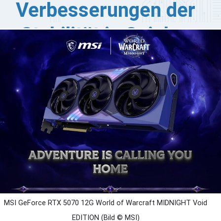
Verbesserungen der
Stabilität in Spielen
IDIA hat den GeForce Game Ready-Treiber 610.62
QL veröffentlicht, dessen Schwerpunkt auf der
hebung spezifischer Softwarekonflikte und der
rbesserung der Hardwarekompatibilität für die gesamte
U-Produktpalette liegt. Dieses Update behebt mehrere
itische Fehler, die sowohl die Gaming-Leistung im High-
nd-Bereich als auch die allgemeine
stemzuverlässigkeit beeinträchtigten.
MSI GeForce RTX 5070 12G World of Warcraft MIDNIGHT Void
EDITION (Bild © MSI)