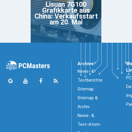
Lisuan 7G100
Grafikkarte aus
China: Verkaufsstart
am 20. Mai
Archive:
We
Li
News- &
PC
Testberichte
Da
Sitemap
Im
Sitemap &
Pa
Archiv
News- &
Test-Atom-