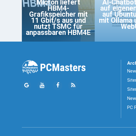
Micron liefert
AI-Chatbo
HBM4-
auf eigene
Grafikspeicher mit
auf Ubunt
11 Gbit/s aus und
mit Ollama
nutzt TSMC für
Web
anpassbaren HBM4E
Arc
News
Sit
Site
New
PC 