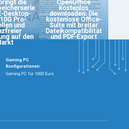
bringt die
OpenOffice
eicherserie
kostenlos
E-Desktop-
downloaden: Die
10G Pro-
kostenlose Office-
llen und
Suite mit breiter
nzfreier
Dateikompatibilität
ung auf den
und PDF-Export
arkt
Gaming PC
Konfigurationen:
Gaming PC für 1000 Euro