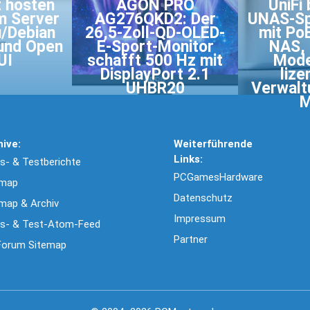
t hosten
AGON PRO
UniFi 
m Server
AG276QKD2: Der
UNAS-Sp
u/Debian
26,5-Zoll-QD-OLED-
mit Po
 und Open
E-Sport-Monitor
NAS, 
UI
schafft 500 Hz mit
Mode
DisplayPort 2.1
lize
UHBR20
Verwalt
M
hive:
Weiterführende
Links:
- & Testberichte
PCGamesHardware
emap
Datenschutz
map & Archiv
Impressum
s- & Test-Atom-Feed
Partner
Forum Sitemap