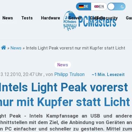
DE
EN
News
Tests
Hardware
Server
Games
IT-Security
Ga
»
News
»
Intels Light Peak vorerst nur mit Kupfer statt Licht
News
13.12.2010, 20:47 Uhr
, von
Philipp Trulson
~1 Min. Lesezeit
Intels Light Peak vorerst
nur mit Kupfer statt Licht
ght Peak - Intels Kampfansage an USB und andere
hnittstellen mit dem Ziel, die Anbindung von Geräten an
n PC einfacher und schneller zu gestalten. Mittel zum