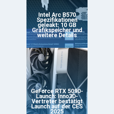
Intel Arc B570
Spezifikationen
geleakt: 10 GB
Grafikspeicher und
weitere Details
GeForce RTX 5090-
Launch: Inno3D-
Vertreter bestätigt
Launch auf der CES
2025