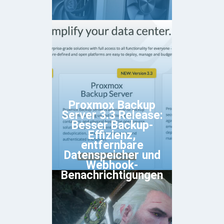
Proxmox Backup
Server 3.3 Release:
Besser Backup-
Effizienz,
entfernbare
Datenspeicher und
Webhook-
Benachrichtigungen