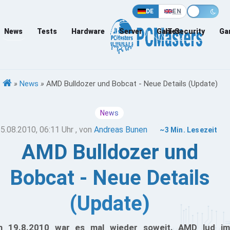
DE
EN
News
Tests
Hardware
Server
Games
IT-Security
Ga
»
News
»
AMD Bulldozer und Bobcat - Neue Details (Update)
News
5.08.2010, 06:11 Uhr
, von
Andreas Bunen
~3 Min. Lesezeit
AMD Bulldozer und
Bobcat - Neue Details
(Update)
 19.8.2010 war es mal wieder soweit. AMD lud im