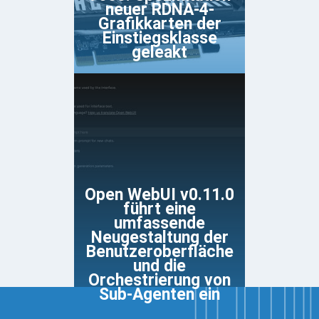
neuer RDNA-4-
Grafikkarten der
Einstiegsklasse
geleakt
Open WebUI v0.11.0
führt eine
umfassende
Neugestaltung der
Benutzeroberfläche
und die
Orchestrierung von
Sub-Agenten ein