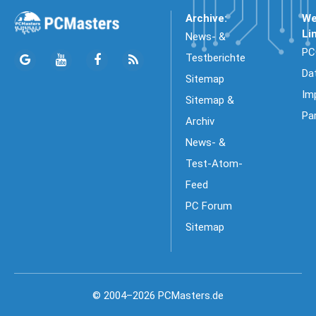
Archive:
We
Li
News- &
PC
Testberichte
Da
Sitemap
Im
Sitemap &
Pa
Archiv
News- &
Test-Atom-
Feed
PC Forum
Sitemap
© 2004–2026 PCMasters.de