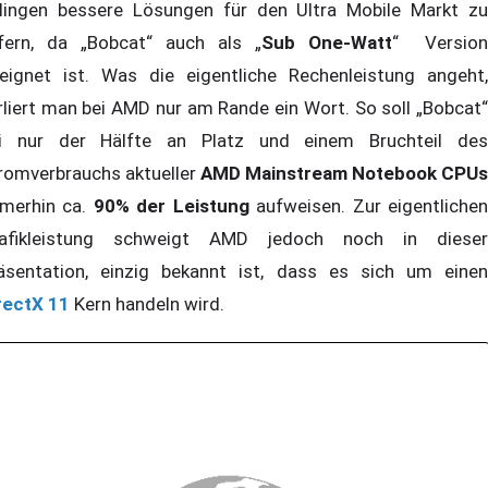
lingen bessere Lösungen für den Ultra Mobile Markt zu
efern, da „Bobcat“ auch als „
Sub One-Watt
“ Version
eignet ist. Was die eigentliche Rechenleistung angeht,
rliert man bei AMD nur am Rande ein Wort. So soll „Bobcat“
i nur der Hälfte an Platz und einem Bruchteil des
romverbrauchs aktueller
AMD Mainstream Notebook CPUs
merhin ca.
90% der Leistung
aufweisen. Zur eigentliche
afikleistung schweigt AMD jedoch noch in dieser
äsentation, einzig bekannt ist, dass es sich um einen
rectX 11
Kern handeln wird.