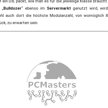
f ein DIE packt, wie man es für die jeweilige Klasse braucht.
 „
Bulldozer
“ ebenso im
Servermarkt
genutzt wird, wir
hl auch dort die höchste Modulanzahl, von womöglich 8
ück, zu erwarten sein.