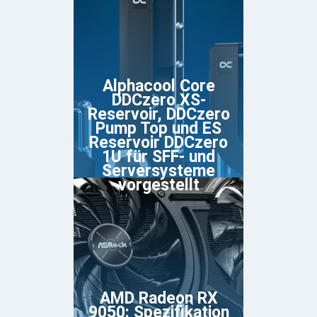
Alphacool Core
DDCzero XS-
Reservoir, DDCzero
Pump Top und ES
Reservoir DDCzero
1U für SFF- und
Serversysteme
vorgestellt
AMD Radeon RX
9050: Spezifikation