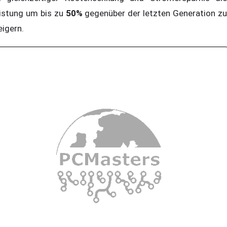
istung um bis zu
50%
gegenüber der letzten Generation z
eigern.