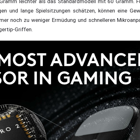
Gramm leichter als das Standardmodell mit 60 Gramm. Fü
gen und lange Spielsitzungen schätzen, können eine Gew
immer noch zu weniger Ermüdung und schnelleren Mikroanp
gertip-Griffen.