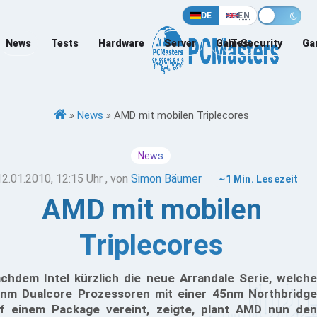
DE
EN
News
Tests
Hardware
Server
Games
IT-Security
Ga
»
News
»
AMD mit mobilen Triplecores
News
12.01.2010, 12:15 Uhr
, von
Simon Bäumer
~1 Min. Lesezeit
AMD mit mobilen
Triplecores
chdem Intel kürzlich die neue Arrandale Serie, welche
nm Dualcore Prozessoren mit einer 45nm Northbridge
f einem Package vereint, zeigte, plant AMD nun den