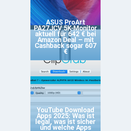
ASUS ProArt
PA27JCV 5K-Monitor
aktuell für 642 € bei
Amazon Deal – mit
Cashback sogar 607
€
YouTube Download
Apps 2025: Was ist
legal, was ist sicher
und welche Apps