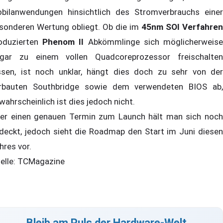
bilanwendungen hinsichtlich des Stromverbrauchs einer
sonderen Wertung obliegt. Ob die im
45nm SOI Verfahren
oduzierten
Phenom II
Abkömmlinge sich möglicherweis
gar zu einem vollen Quadcoreprozessor freischalten
ssen, ist noch unklar, hängt dies doch zu sehr von der
rbauten Southbridge sowie dem verwendeten BIOS ab,
wahrscheinlich ist dies jedoch nicht.
er einen genauen Termin zum Launch hält man sich noch
deckt, jedoch sieht die Roadmap den Start im Juni diesen
hres vor.
elle: TCMagazine
Bleib am Puls der Hardware-Welt