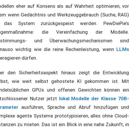
dellen eher auf Konsens als auf Wahrheit optimieren, vor
lem wenn Gedächtnis und Werkzeuggebrauch (Suche, RAG)
 das System zurückgespeist werden. PewDiePie’s
egenmaßnahme: die Vereinfachung der Modelle.
bstimmungs- und Überwachungsmechanismen sind
nauso wichtig wie die reine Rechenleistung, wenn
LLMs
teragieren dürfen.
er den Sicherheitsaspekt hinaus zeigt die Entwicklung
lbst, wie weit selbst gehostete KI gekommen ist. Mit
ndelsüblichen GPUs und offenen Gewichten können ein
tschlossener Nutzer jetzt
lokal Modelle der Klasse 70B
rameter
ausführen, Sprache und Abruf hinzufügen und
mplexe agente Systeme prototypisieren, alles ohne Cloud-
stanzen zu mieten. Das ist ein Blick in eine nahe Zukunft, in