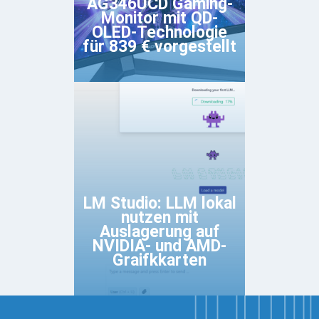
AG346UCD Gaming-
Monitor mit QD-
OLED-Technologie
für 839 € vorgestellt
LM Studio: LLM lokal
nutzen mit
Auslagerung auf
NVIDIA- und AMD-
Graifkkarten