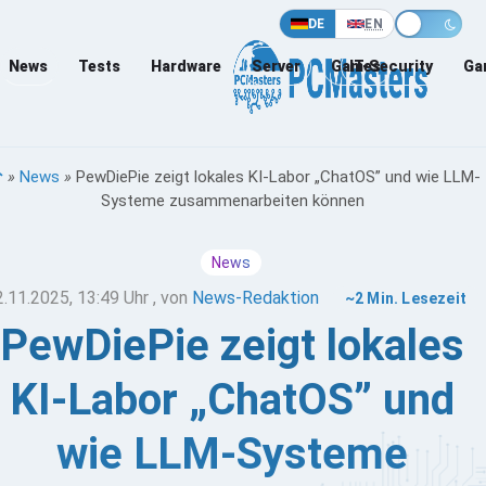
DE
EN
News
Tests
Hardware
Server
Games
IT-Security
Ga
»
News
»
PewDiePie zeigt lokales KI-Labor „ChatOS” und wie LLM-
Systeme zusammenarbeiten können
News
2.11.2025, 13:49 Uhr
, von
News-Redaktion
~2 Min. Lesezeit
PewDiePie zeigt lokales
KI-Labor „ChatOS” und
wie LLM-Systeme