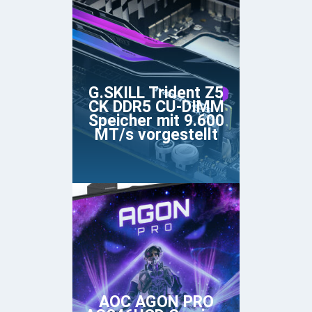
G.SKILL Trident Z5
CK DDR5 CU-DIMM
Speicher mit 9.600
MT/s vorgestellt
AOC AGON PRO