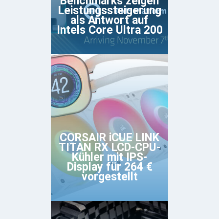
Benchmarks zeigen
Leistungssteigerung
als Antwort auf
Intels Core Ultra 200
CORSAIR iCUE LINK
TITAN RX LCD-CPU-
Kühler mit IPS-
Display für 264 €
vorgestellt