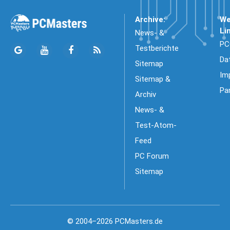
Archive:
We
Li
News- &
PC
Testberichte
Da
Sitemap
Im
Sitemap &
Pa
Archiv
News- &
Test-Atom-
Feed
PC Forum
Sitemap
© 2004–2026 PCMasters.de