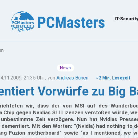
IT-Securit
on
News
4.11.2009, 21:35 Uhr
, von
Andreas Bunen
~2 Min. Lesezeit
ntiert Vorwürfe zu Big 
richteten wir, dass der von MSI auf des Wunderbo
a Chip gegen Nvidias SLI Lizenzen verstoßen würde, wes
f unbestimmte Zeit verzögere. Nun hat Nvidias Press
l dementiert. Mit den Worten: “(Nvidia) had nothing to d
ang Fuzion motherboard” sowie “as I mentioned, we w