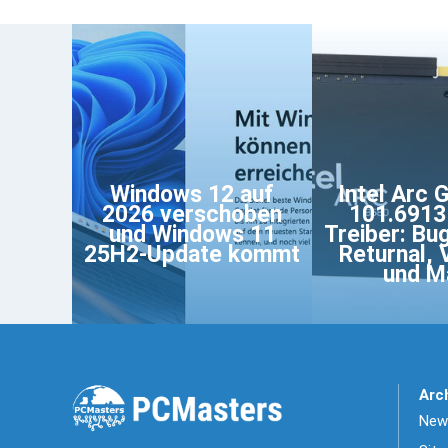
Windows 12 auf
Intel Arc 
2026 verschoben
101.691
und Windows 11
Treiber: Bug
25H2-Update kommt
Returnal, 
und M
Arc
News