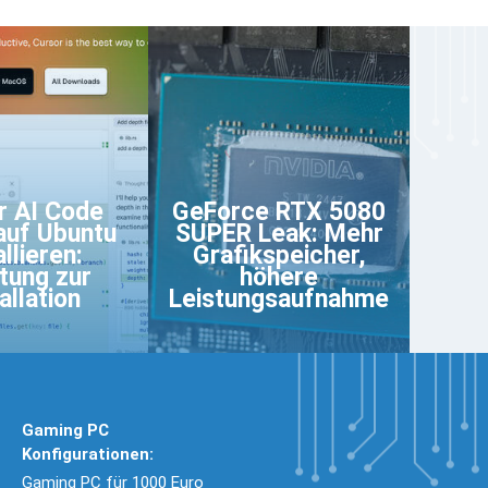
r AI Code
GeForce RTX 5080
 auf Ubuntu
SUPER Leak: Mehr
allieren:
Grafikspeicher,
itung zur
höhere
allation
Leistungsaufnahme
Gaming PC
Konfigurationen:
Gaming PC für 1000 Euro