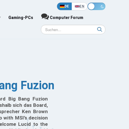
DE
EN
y
Gaming-PCs
Computer Forum
Bang Fuzion
ard Big Bang Fuzion
halb sich das Board,
esprecher Ken Brown
o with MSI’s decision
elcome Lucid to the