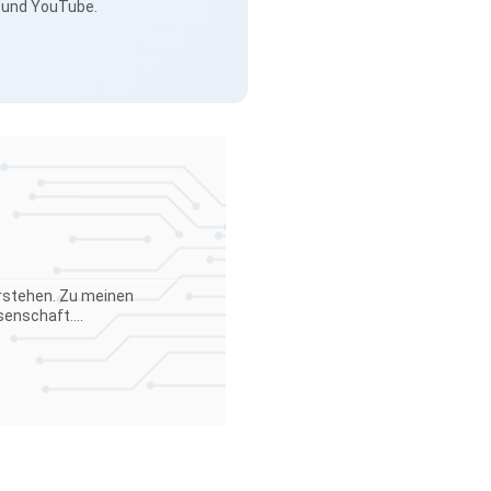
s und YouTube.
verstehen. Zu meinen
enschaft....