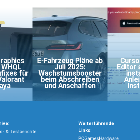
Graphics
E-Fahrzeug Pläne ab
Curso
3 WHQL
Juli 2025:
Editor
fixes für
Wachstumsbooster
inst
Valorant
beim Abschreiben
Anle
aya
und Anschaffen
Inst
hive:
Weiterführende
Links:
- & Testberichte
PCGamesHardware