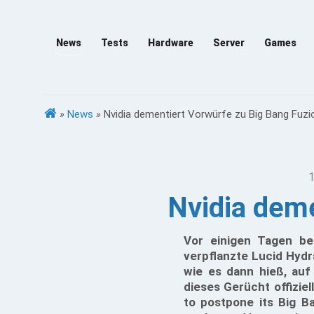
News
Tests
Hardware
Server
Games
»
News
»
Nvidia dementiert Vorwürfe zu Big Bang Fuzi
1
Nvidia deme
Vor einigen Tagen be
verpflanzte Lucid Hydr
wie es dann hieß, au
dieses Gerücht offiziel
to postpone its Big B