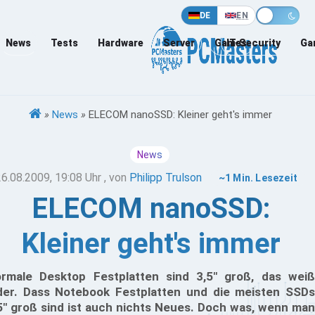
DE
EN
News
Tests
Hardware
Server
Games
IT-Security
Ga
»
News
»
ELECOM nanoSSD: Kleiner geht's immer
News
26.08.2009, 19:08 Uhr
, von
Philipp Trulson
~1 Min. Lesezeit
ELECOM nanoSSD:
Kleiner geht's immer
rmale Desktop Festplatten sind 3,5" groß, das weiß
der. Dass Notebook Festplatten und die meisten SSDs
5" groß sind ist auch nichts Neues. Doch was, wenn man