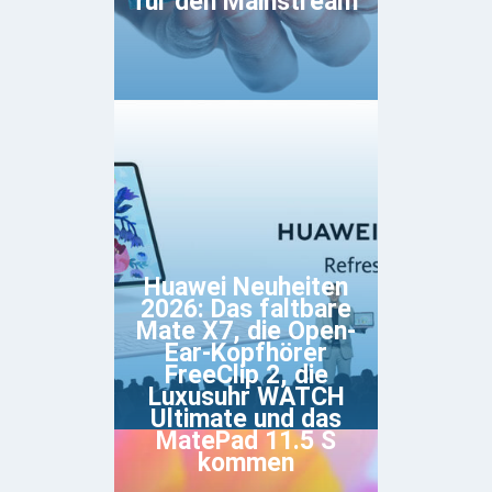
für den Mainstream
Huawei Neuheiten
2026: Das faltbare
Mate X7, die Open-
Ear-Kopfhörer
FreeClip 2, die
Luxusuhr WATCH
Ultimate und das
MatePad 11.5 S
kommen