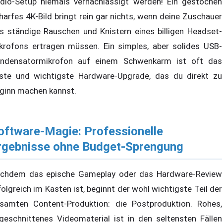
dio-Setup niemals vernachlässigt werden! Ein gestochen
harfes 4K-Bild bringt rein gar nichts, wenn deine Zuschauer
s ständige Rauschen und Knistern eines billigen Headset-
krofons ertragen müssen. Ein simples, aber solides USB-
ndensatormikrofon auf einem Schwenkarm ist oft das
ste und wichtigste Hardware-Upgrade, das du direkt zu
ginn machen kannst.
oftware-Magie: Professionelle
rgebnisse ohne Budget-Sprengung
chdem das epische Gameplay oder das Hardware-Review
folgreich im Kasten ist, beginnt der wohl wichtigste Teil der
samten Content-Produktion: die Postproduktion. Rohes,
geschnittenes Videomaterial ist in den seltensten Fällen