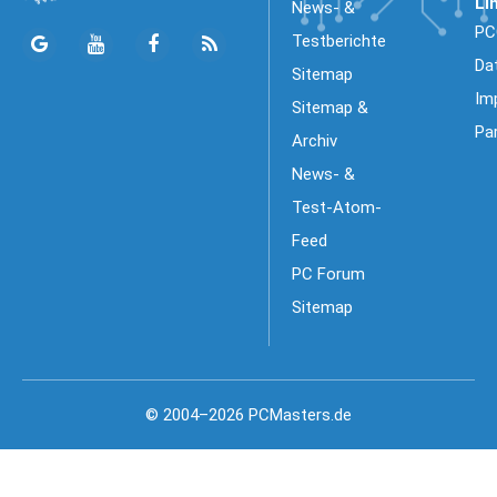
Li
News- &
PC
Testberichte
Da
Sitemap
Im
Sitemap &
Pa
Archiv
News- &
Test-Atom-
Feed
PC Forum
Sitemap
© 2004–2026 PCMasters.de