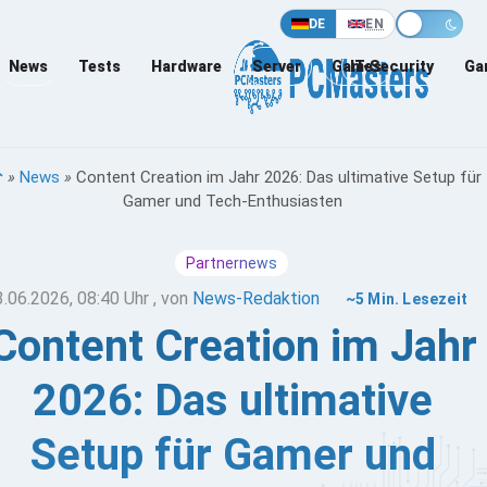
DE
EN
News
Tests
Hardware
Server
Games
IT-Security
Ga
»
News
»
Content Creation im Jahr 2026: Das ultimative Setup für
Gamer und Tech-Enthusiasten
Partnernews
3.06.2026, 08:40 Uhr
, von
News-Redaktion
~5 Min. Lesezeit
Content Creation im Jahr
2026: Das ultimative
Setup für Gamer und