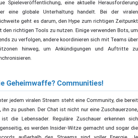
ue Spieleveröffentlichung, eine aktuelle Herausforderung
er eine globale Unterhaltung handelt. Bei der viralen
ichweite geht es darum, den Hype zum richtigen Zeitpunkt
t den richtigen Tools zu nutzen. Einige verwenden Bots, um
ends zu verfolgen, andere koordinieren sich mit Teams über
itzonen hinweg, um Ankündigungen und Auftritte zu
nchronisieren.
ie Geheimwaffe? Communities!
nter jedem viralen Stream steht eine Community, die bereit
t, ihn zu pushen. Der Chat ist nicht nur eine Zuschauerzone,
 ist die Lebensader. Reguläre Zuschauer erkennen sich
genseitig, es werden Insider-Witze gemacht und sogar die
scords außerhalb des Streams sind voller Energie. Je