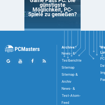
Game Pass PC: Die
günstigste
Möglichkeit, PC-
Spiele zu genießen?
Archive:
We
Li
News- &
PC
Testberichte
Da
Sitemap
Im
Sitemap &
Pa
Archiv
News- &
Test-Atom-
Feed