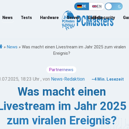
DE
EN
News
Tests
Hardware
Server
Games
IT-Security
Ga
»
News
»
Was macht einen Livestream im Jahr 2025 zum viralen
Ereignis?
Partnernews
1.07.2025, 18:23 Uhr
, von
News-Redaktion
~4 Min. Lesezeit
Was macht einen
Livestream im Jahr 2025
zum viralen Ereignis?