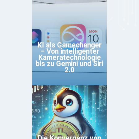
KI als Gamechanger
– Von intelligenter
Kameratechnologie
bis zu Gemini und Siri
2.0
Die Konvergenz von