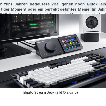
r fünf Jahren bedeutete viral gehen noch Glück, ein
stiger Moment oder ein perfekt getimtes Meme. Im Jahr
25? Es ist beinahe eine Wissenschaft, oder zumindest
ne Strategie. Live-Streaming hat sich zu einem Spiel mit
hem Einsatz entwickelt, bei dem Timing, Technik und
lent zusammenkommen. Die Plattformen haben sich
iterentwickelt, das Zuschauerverhalten hat sich
rändert, und die Konkurrenz? Unbarmherzig.
Elgato Stream Deck (Bild © Elgato)