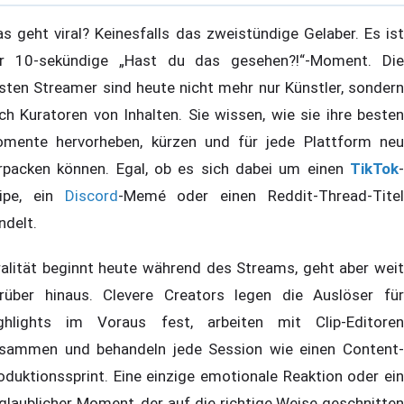
s geht viral? Keinesfalls das zweistündige Gelaber. Es ist
r 10-sekündige „Hast du das gesehen?!“-Moment. Die
sten Streamer sind heute nicht mehr nur Künstler, sondern
ch Kuratoren von Inhalten. Sie wissen, wie sie ihre besten
mente hervorheben, kürzen und für jede Plattform neu
rpacken können. Egal, ob es sich dabei um einen
TikTok
-
ipe, ein
Discord
-Memé oder einen Reddit-Thread-Tite
ndelt.
ralität beginnt heute während des Streams, geht aber weit
rüber hinaus. Clevere Creators legen die Auslöser für
ghlights im Voraus fest, arbeiten mit Clip-Editoren
sammen und behandeln jede Session wie einen Content-
oduktionssprint. Eine einzige emotionale Reaktion oder ein
glaublicher Moment, der auf die richtige Weise geschnitten