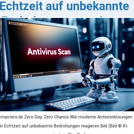
Echtzeit auf unbekannte
Bedrohungen reagieren
ero-Day-Exploits zählen zu den gefährlichsten
drohungen der IT-Welt. Sie schlagen zu, bevor
cherheitslösungen überhaupt wissen, dass es eine
hwachstelle gibt. Doch wie ist es möglich, empfindliche
-Infrastrukturen vor dieser Bedrohung zu schützen?
cmasters.de Zero Day, Zero Chance Wie moderne Antivirenlösungen
in Echtzeit auf unbekannte Bedrohungen reagieren Bild (Bild © KI-