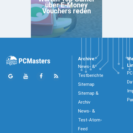
über E-Money
Vouchers reden
Archive:
We
Li
News- &
PC
Testberichte
Da
Sitemap
Im
Sitemap &
Pa
Archiv
News- &
Test-Atom-
Feed