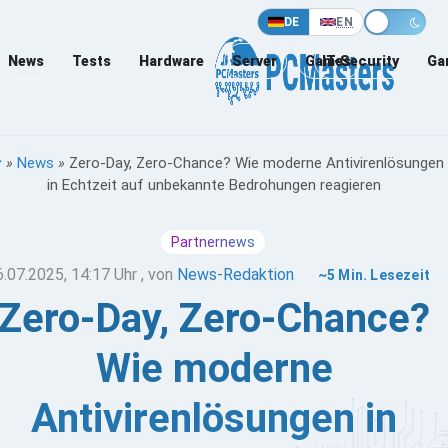
DE
EN
News
Tests
Hardware
Server
Games
IT-Security
Ga
»
News
»
Zero-Day, Zero-Chance? Wie moderne Antivirenlösungen
in Echtzeit auf unbekannte Bedrohungen reagieren
Partnernews
6.07.2025, 14:17 Uhr
, von
News-Redaktion
~5 Min. Lesezeit
Zero-Day, Zero-Chance?
Wie moderne
Antivirenlösungen in