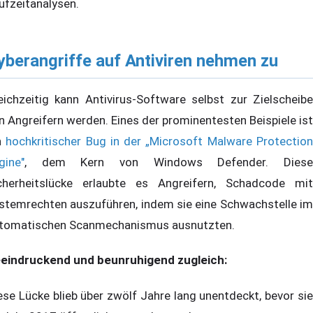
ufzeitanalysen.
yberangriffe auf Antiviren nehmen zu
eichzeitig kann Antivirus-Software selbst zur Zielscheibe
n Angreifern werden. Eines der prominentesten Beispiele ist
n
hochkritischer Bug in der „Microsoft Malware Protectio
gine"
, dem Kern von Windows Defender. Diese
cherheitslücke erlaubte es Angreifern, Schadcode mit
stemrechten auszuführen, indem sie eine Schwachstelle im
tomatischen Scanmechanismus ausnutzten.
eindruckend und beunruhigend zugleich:
ese Lücke blieb über zwölf Jahre lang unentdeckt, bevor sie