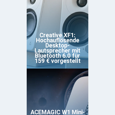
Creative XF1:
Hochauflösende
Desktop-
Lautsprecher mit
Bluetooth 6.0 für
159 € vorgestellt
ACEMAGIC W1 Mini-