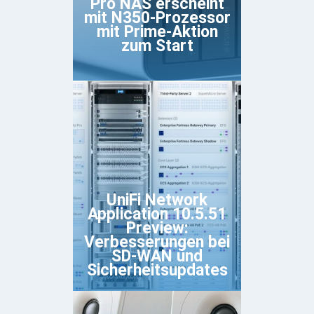
Pro NAS erscheint
mit N350-Prozessor
mit Prime-Aktion
zum Start
UniFi Network
Application 10.5.51
Preview:
Verbesserungen bei
SD-WAN und
Sicherheitsupdates