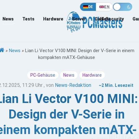
DE
EN
News
Tests
Hardware
Server
Games
IT-Security
Ga
»
News
»
Lian Li Vector V100 MINI: Design der V-Serie in einem
kompakten mATX-Gehäuse
PC-Gehäuse
News
Hardware
2.12.2025, 11:29 Uhr
, von
News-Redaktion
~2 Min. Lesezeit
Lian Li Vector V100 MINI:
Design der V-Serie in
einem kompakten mATX-