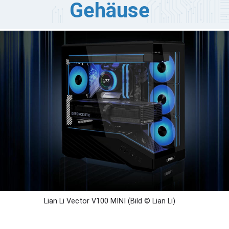
Gehäuse
an Li hat das Vector V100 MINI vorgestellt, ein Micro-
TX-Gehäuse, das das Aussehen und Layout des
sprünglichen V100 auf kleinerer Fläche zusammenfasst,
ne dabei auf Belüftungsoptionen zu verzichten. Das
häuse richtet sich an kompakte Builder, die trotzdem
nen Luftstrom von oben nach unten und seitliche
fteinlässe, eine Präsentation aus gehärtetem Glas und
terstützung für lange Grafikkarten wollen.
Lian Li Vector V100 MINI (Bild © Lian Li)