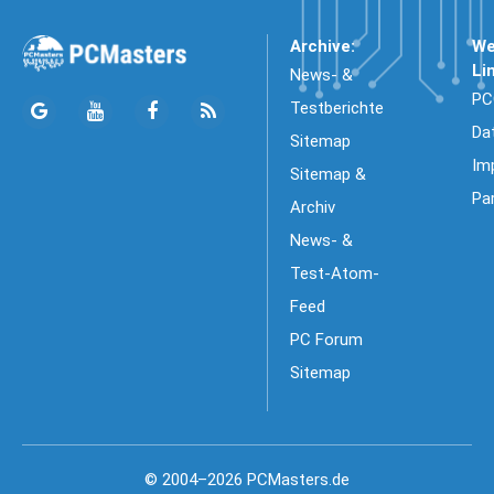
Archive:
We
Li
News- &
PC
Testberichte
Da
Sitemap
Im
Sitemap &
Pa
Archiv
News- &
Test-Atom-
Feed
PC Forum
Sitemap
© 2004–2026 PCMasters.de