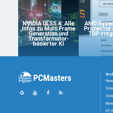
NVIDIA DLSS 4: Alle
AMD Ryzen
Infos zu Multi Frame
Prozessor
Generation und
TDP vorg
Transformator-
basierter KI
Arc
News
Sit
Site
New
PC 