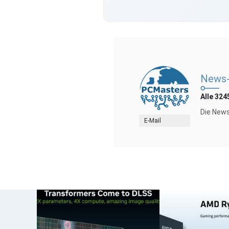
News-
Alle 324
Die News
E-Mail