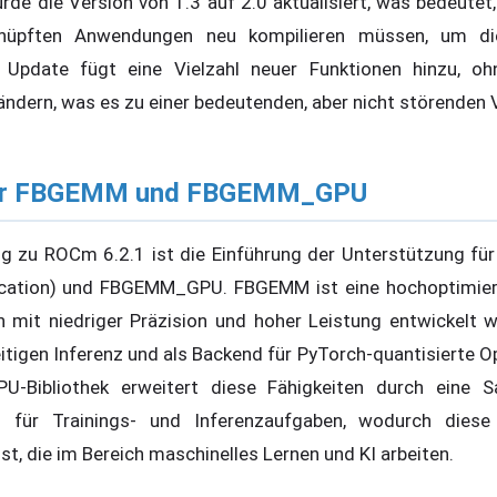
rde die Version von 1.3 auf 2.0 aktualisiert, was bedeutet,
knüpften Anwendungen neu kompilieren müssen, um die
s Update fügt eine Vielzahl neuer Funktionen hinzu, o
rändern, was es zu einer bedeutenden, aber nicht störenden
für FBGEMM und FBGEMM_GPU
ng zu ROCm 6.2.1 ist die Einführung der Unterstützung f
lication) und FBGEMM_GPU. FBGEMM ist eine hochoptimierte
on mit niedriger Präzision und hoher Leistung entwickelt
itigen Inferenz und als Backend für PyTorch-quantisierte O
U-Bibliothek erweitert diese Fähigkeiten durch eine
en für Trainings- und Inferenzaufgaben, wodurch dies
ist, die im Bereich maschinelles Lernen und KI arbeiten.