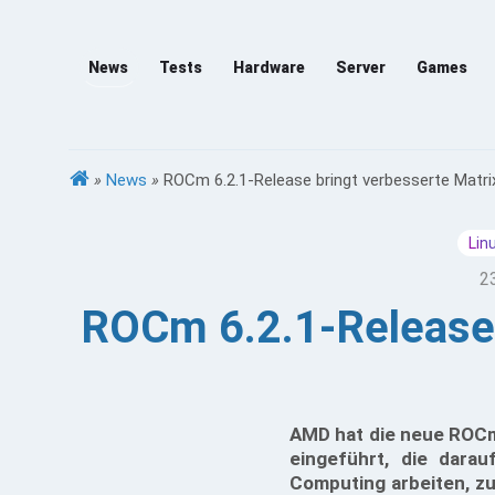
News
Tests
Hardware
Server
Games
»
News
»
ROCm 6.2.1-Release bringt verbesserte Matrix
Lin
2
ROCm 6.2.1-Release b
AMD hat die neue ROCm 
eingeführt, die darau
Computing arbeiten, z