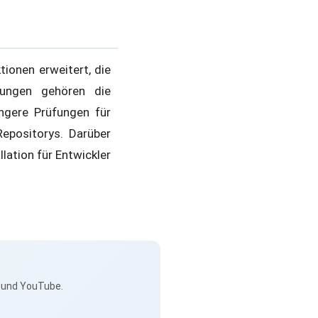
onen erweitert, die
erungen gehören die
engere Prüfungen für
Repositorys. Darüber
lation für Entwickler
s und YouTube.