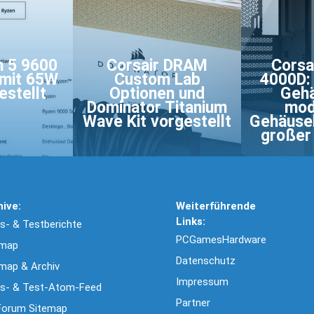
 5 9600
Corsair DRAM
Corsa
 mit 65W
Custom Lab
4000D:
estellt
Optionen und
Gehä
Dominator Titanium
mod
Wave Kit vorgestellt
Gehäuse
großer 
hive:
Weiterführende
Links:
- & Testberichte
PCGamesHardware
emap
Datenschutz
map & Archiv
Impressum
s- & Test-Atom-Feed
Partner
Forum Sitemap