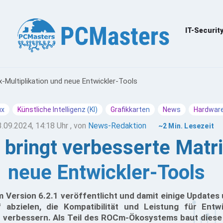
IT-Securit
-Multiplikation und neue Entwickler-Tools
ux
Künstliche Intelligenz (KI)
Grafikkarten
News
Hardwar
3.09.2024, 14:18 Uhr
, von
News-Redaktion
~2 Min. Lesezeit
ringt verbesserte Matrix
neue Entwickler-Tools
Version 6.2.1 veröffentlicht und damit einige Updates
f abzielen, die Kompatibilität und Leistung für Entw
u verbessern. Als Teil des ROCm-Ökosystems baut diese