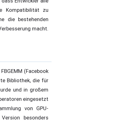
 dass Entwickler alle
 Kompatibilität zu
hne die bestehenden
 Verbesserung macht.
ür FBGEMM (Facebook
 Bibliothek, die für
 wurde und in großem
peratoren eingesetzt
 Sammlung von GPU-
e Version besonders