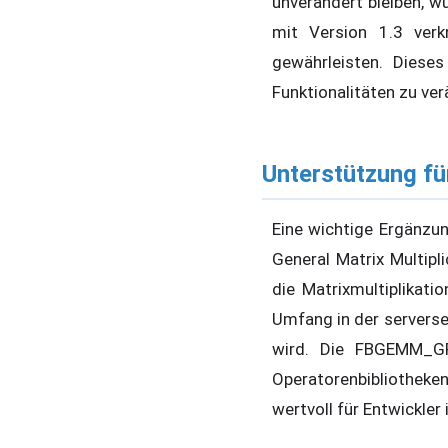
unverändert bleiben, wu
mit Version 1.3 ver
gewährleisten. Diese
Funktionalitäten zu ve
Unterstützung 
Eine wichtige Ergänzu
General Matrix Multip
die Matrixmultiplikati
Umfang in der serverse
wird. Die FBGEMM_GP
Operatorenbibliothek
wertvoll für Entwickler 