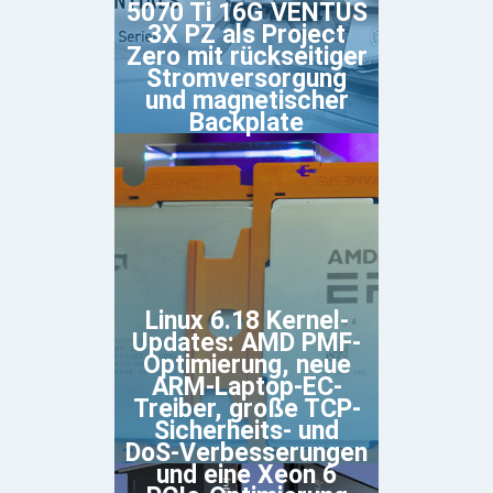
5070 Ti 16G VENTUS
3X PZ als Project
Zero mit rückseitiger
Stromversorgung
und magnetischer
Backplate
Linux 6.18 Kernel-
Updates: AMD PMF-
Optimierung, neue
ARM-Laptop-EC-
Treiber, große TCP-
Sicherheits- und
DoS-Verbesserungen
und eine Xeon 6