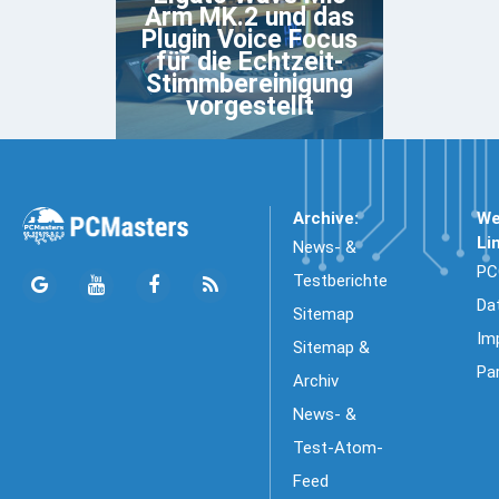
Arm MK.2 und das
Plugin Voice Focus
für die Echtzeit-
Stimmbereinigung
vorgestellt
Archive:
We
Li
News- &
PC
Testberichte
Da
Sitemap
Im
Sitemap &
Pa
Archiv
News- &
Test-Atom-
Feed