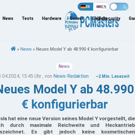
DE
EN
News
Tests
Hardware
Server
Games
IT-Security
Ga
»
News
»
Neues Model Y ab 48.990 € konfigurierbar
News
1.04.2024, 15:45 Uhr
, von
News-Redaktion
~2 Min. Lesezeit
Neues Model Y ab 48.990
€ konfigurierbar
sla hat eine neue Version seines Model Y vorgestellt, die
ich durch maximale Reichweite und Heckantrieb
uszeichnet. Es gibt jedoch keine kosmetischen