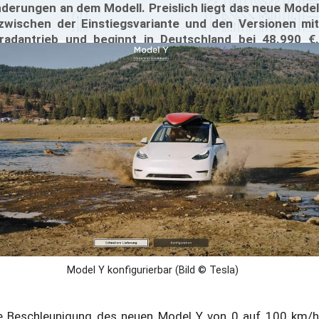
derungen an dem Modell. Preislich liegt das neue Model
zwischen der Einstiegsvariante und den Versionen mit
lradantrieb und beginnt in Deutschland bei 48.990 €.
mit ist es deutlich günstiger als die Modelle mit
lradantrieb, die bei 54.900 € beginnen.
Model Y konfigurierbar (Bild © Tesla)
e Beschleunigung des neuen Model Y von 0 auf 100 km/h