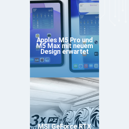
Apples M5 Pro und
M5 Max mit neuem
Design erwartet
MSI GeForce RTX