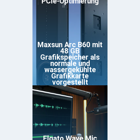
PCIe-Optimierung
Maxsun Arc B60 mit
48 GB
Grafikspeicher als
normale und
wassergekühlte
Grafikkarte
vorgestellt
Elgato Wave Mic