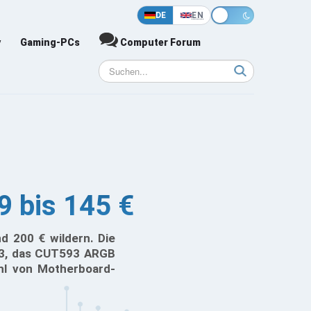
DE
EN
y
Gaming-PCs
Computer Forum
 bis 145 €
 200 € wildern. Die
593, das CUT593 ARGB
hl von Motherboard-