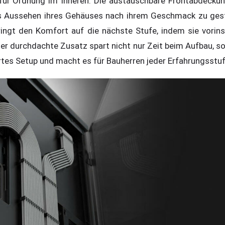
 für Ordnung im Inneren. Die austauschbare Frontabdecku
s Aussehen ihres Gehäuses nach ihrem Geschmack zu gest
ngt den Komfort auf die nächste Stufe, indem sie vorinst
ser durchdachte Zusatz spart nicht nur Zeit beim Aufbau, s
ertes Setup und macht es für Bauherren jeder Erfahrungsstuf