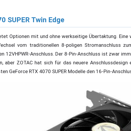
70 SUPER Twin Edge
etet Optionen mit und ohne werkseitige Übertaktung. Eine 
 Wechsel vom traditionellen 8-poligen Stromanschluss z
en 12VHPWR-Anschluss. Der 8-Pin-Anschluss ist zwar imme
n, aber ZOTAC hat sich für das neuere Anschlussdesign e
isten GeForce RTX 4070 SUPER Modelle den 16-Pin-Anschlu