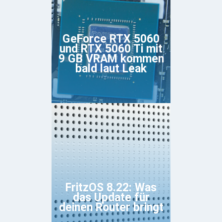
GeForce RTX 5060
und RTX 5060 Ti mit
9 GB VRAM kommen
bald laut Leak
FritzOS 8.22: Was
das Update für
deinen Router bringt