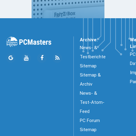
Archive:
We
Li
News- &
PC
Testberichte
Da
Sitemap
Im
Sitemap &
Pa
Archiv
News- &
Test-Atom-
Feed
PC Forum
Sitemap