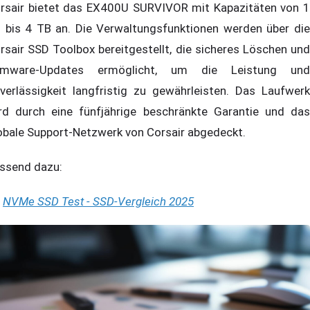
rsair bietet das EX400U SURVIVOR mit Kapazitäten von 1
 bis 4 TB an. Die Verwaltungsfunktionen werden über die
rsair SSD Toolbox bereitgestellt, die sicheres Löschen und
rmware-Updates ermöglicht, um die Leistung und
verlässigkeit langfristig zu gewährleisten. Das Laufwerk
rd durch eine fünfjährige beschränkte Garantie und das
obale Support-Netzwerk von Corsair abgedeckt.
ssend dazu:
NVMe SSD Test - SSD-Vergleich 2025