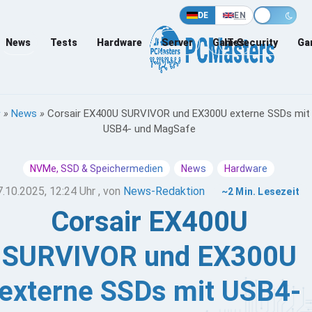
DE
EN
News
Tests
Hardware
Server
Games
IT-Security
Ga
»
News
»
Corsair EX400U SURVIVOR und EX300U externe SSDs mit
USB4- und MagSafe
NVMe, SSD & Speichermedien
News
Hardware
7.10.2025, 12:24 Uhr
, von
News-Redaktion
~2 Min. Lesezeit
Corsair EX400U
SURVIVOR und EX300U
externe SSDs mit USB4-