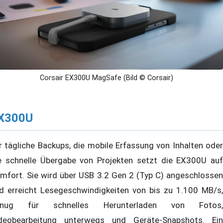
Corsair EX300U MagSafe (Bild © Corsair)
X300U
r tägliche Backups, die mobile Erfassung von Inhalten oder
e schnelle Übergabe von Projekten setzt die EX300U auf
mfort. Sie wird über USB 3.2 Gen 2 (Typ C) angeschlossen
d erreicht Lesegeschwindigkeiten von bis zu 1.100 MB/s,
enug für schnelles Herunterladen von Fotos,
deobearbeitung unterwegs und Geräte-Snapshots. Ein