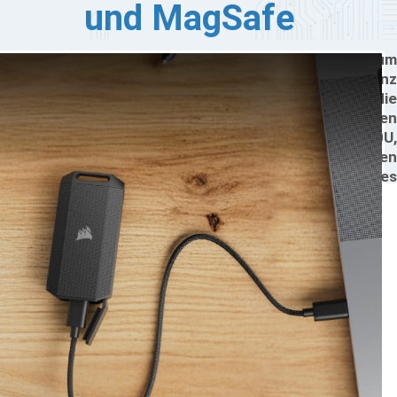
und MagSafe
rsair hat sein Angebot an externen Speichermedien um
wei tragbare SSDs erweitert, die für ganz
terschiedliche Einsatzzwecke entwickelt wurden: die
400U SURVIVOR, ein USB4-Laufwerk, das für hohen
uerdurchsatz im Einsatz optimiert ist, und die EX300U,
ne kompakte SSD mit einem MagSafe-kompatiblen
gnetring zur freihändigen Befestigung an Smartphones
d anderen magnetischen Oberflächen.