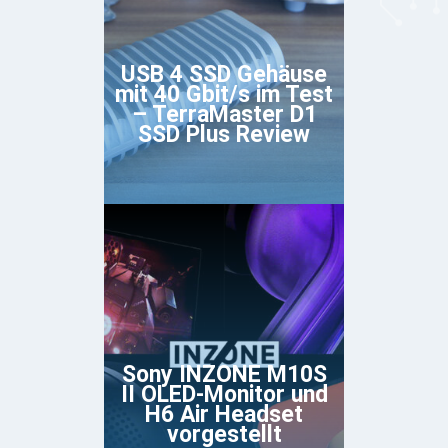
USB 4 SSD Gehäuse
mit 40 Gbit/s im Test
– TerraMaster D1
SSD Plus Review
Sony INZONE M10S
II OLED-Monitor und
H6 Air Headset
vorgestellt