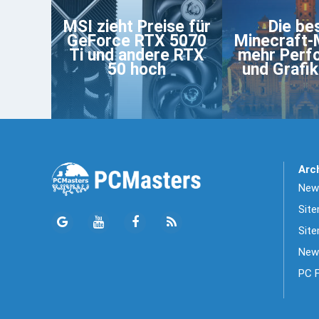
MSI zieht Preise für
Die be
GeForce RTX 5070
Minecraft-
Ti und andere RTX
mehr Perf
50 hoch
und Grafik
Arc
News
Sit
Site
New
PC 