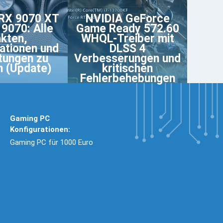
RX 9070 XT
NVIDIA GeForce
9070: Alle
Game Ready 572.60
kten,
WHQL-Treiber mit
ationen und
DLSS 4
tungen zu
Verbesserungen und
n (Update)
kritischen
Fehlerbehebungen
Gaming PC
Konfigurationen:
Gaming PC für 1000 Euro