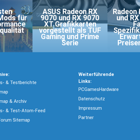
sten
ASUS Radeon RX
Radeon 
Mods für
9070 und RX 9070
und RX 
ormance
XT Grafikkarten
Fa
qualität
vorgestellt als TUF
Spezifik
Gaming und Prime
Erwar
Serie
Preise
hive:
Weiterführende
Links:
- & Testberichte
PCGamesHardware
emap
Datenschutz
map & Archiv
Impressum
s- & Test-Atom-Feed
Partner
Forum Sitemap