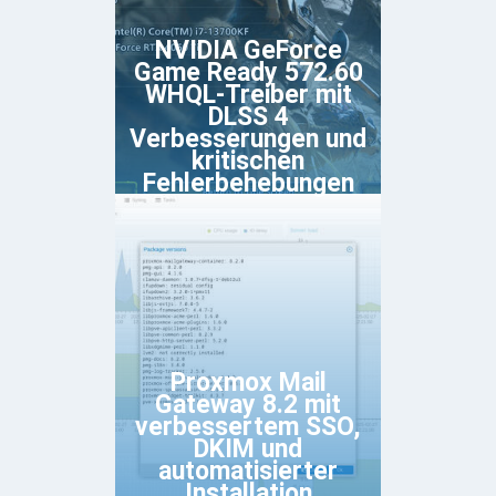
NVIDIA GeForce
Game Ready 572.60
WHQL-Treiber mit
DLSS 4
Verbesserungen und
kritischen
Fehlerbehebungen
Proxmox Mail
Gateway 8.2 mit
verbessertem SSO,
DKIM und
automatisierter
Installation