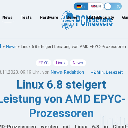
DE
EN
News
Tests
Hardware
Server
Games
IT-Security
Ga
»
News
»
Linux 6.8 steigert Leistung von AMD EPYC-Prozessoren
EPYC
Linux
News
8.11.2023, 09:19 Uhr
, von
News-Redaktion
~2 Min. Lesezeit
Linux 6.8 steigert
Leistung von AMD EPYC-
Prozessoren
MD-Prozessoren werden mit Linux 6.8 in Cloud-