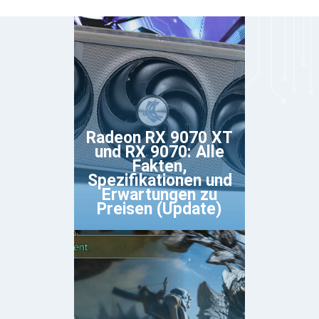
Radeon RX 9070 XT
und RX 9070: Alle
Fakten,
Spezifikationen und
Erwartungen zu
Preisen (Update)